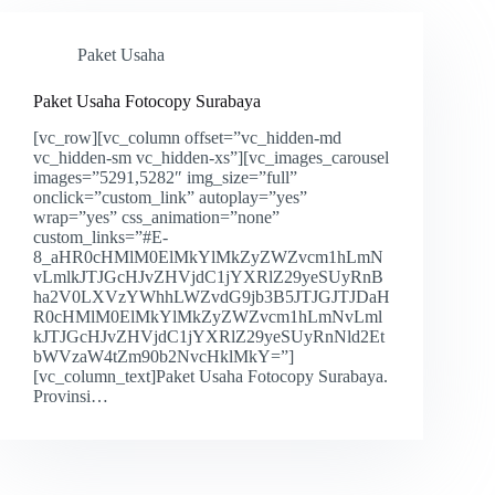
Paket Usaha
Paket Usaha Fotocopy Surabaya
[vc_row][vc_column offset=”vc_hidden-md
vc_hidden-sm vc_hidden-xs”][vc_images_carousel
images=”5291,5282″ img_size=”full”
onclick=”custom_link” autoplay=”yes”
wrap=”yes” css_animation=”none”
custom_links=”#E-
8_aHR0cHMlM0ElMkYlMkZyZWZvcm1hLmN
vLmlkJTJGcHJvZHVjdC1jYXRlZ29yeSUyRnB
ha2V0LXVzYWhhLWZvdG9jb3B5JTJGJTJDaH
R0cHMlM0ElMkYlMkZyZWZvcm1hLmNvLml
kJTJGcHJvZHVjdC1jYXRlZ29yeSUyRnNld2Et
bWVzaW4tZm90b2NvcHklMkY=”]
[vc_column_text]Paket Usaha Fotocopy Surabaya.
Provinsi…