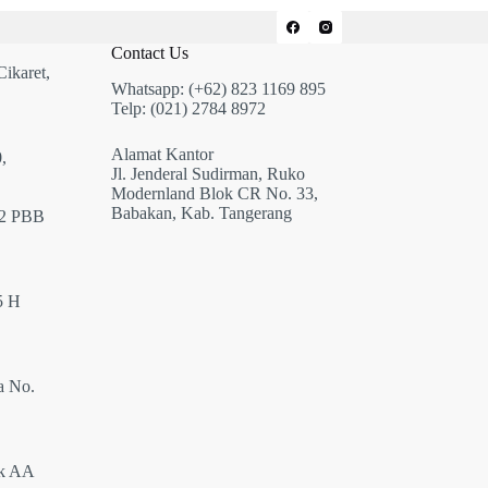
Contact Us
Cikaret,
Whatsapp: (+62) 823 1169 895
Telp: (021) 2784 8972
Alamat Kantor
,
Jl. Jenderal Sudirman, Ruko
Modernland Blok CR No. 33,
Babakan, Kab. Tangerang
12 PBB
5 H
a No.
ok AA