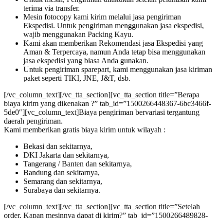
terima via transfer.
Mesin fotocopy kami kirim melalui jasa pengiriman
Ekspedisi. Untuk pengiriman menggunakan jasa ekspedisi,
wajib menggunakan Packing Kayu.
Kami akan memberikan Rekomendasi jasa Ekspedisi yang
Aman & Terpercaya, namun Anda tetap bisa menggunakan
jasa ekspedisi yang biasa Anda gunakan.
Untuk pengiriman sparepart, kami menggunakan jasa kiriman
paket seperti TIKI, JNE, J&T, dsb.
[/vc_column_text][/vc_tta_section][vc_tta_section title=”Berapa
biaya kirim yang dikenakan ?” tab_id=”1500266448367-6bc3466f-
5de0″][vc_column_text]Biaya pengiriman bervariasi tergantung
daerah pengiriman.
Kami memberikan gratis biaya kirim untuk wilayah :
Bekasi dan sekitarnya,
DKI Jakarta dan sekitarnya,
Tangerang / Banten dan sekitarnya,
Bandung dan sekitarnya,
Semarang dan sekitarnya,
Surabaya dan sekitarnya.
[/vc_column_text][/vc_tta_section][vc_tta_section title=”Setelah
order, Kapan mesinnya dapat di kirim?” tab_id=”1500266489828-