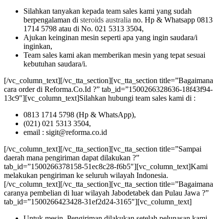
Silahkan tanyakan kepada team sales kami yang sudah
berpengalaman di
steroids australia
no. Hp & Whatsapp 0813
1714 5798 atau di No. 021 5313 3504,
Ajukan keinginan mesin seperti apa yang ingin saudara/i
inginkan,
Team sales kami akan memberikan mesin yang tepat sesuai
kebutuhan saudara/i.
[/vc_column_text][/vc_tta_section][vc_tta_section title=”Bagaimana
cara order di Reforma.Co.Id ?” tab_id=”1500266328636-18f43f94-
13c9″][vc_column_text]Silahkan hubungi team sales kami di :
0813 1714 5798 (Hp & WhatsApp),
(021) 021 5313 3504,
email : sigit@reforma.co.id
[/vc_column_text][/vc_tta_section][vc_tta_section title=”Sampai
daerah mana pengiriman dapat dilakukan ?”
tab_id=”1500266378158-51ec8c28-f6b5″][vc_column_text]Kami
melakukan pengiriman ke seluruh wilayah Indonesia.
[/vc_column_text][/vc_tta_section][vc_tta_section title=”Bagaimana
caranya pembelian di luar wilayah Jabodetabek dan Pulau Jawa ?”
tab_id=”1500266423428-31ef2d24-3165″][vc_column_text]
Untuk mesin, Pengiriman dilakukan setelah pelunasan kami