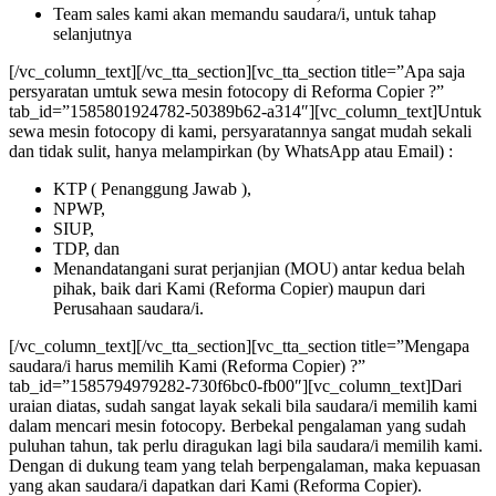
Team sales kami akan memandu saudara/i, untuk tahap
selanjutnya
[/vc_column_text][/vc_tta_section][vc_tta_section title=”Apa saja
persyaratan umtuk sewa mesin fotocopy di Reforma Copier ?”
tab_id=”1585801924782-50389b62-a314″][vc_column_text]Untuk
sewa mesin fotocopy di kami, persyaratannya sangat mudah sekali
dan tidak sulit, hanya melampirkan (by WhatsApp atau Email) :
KTP ( Penanggung Jawab ),
NPWP,
SIUP,
TDP, dan
Menandatangani surat perjanjian (MOU) antar kedua belah
pihak, baik dari Kami (Reforma Copier) maupun dari
Perusahaan saudara/i.
[/vc_column_text][/vc_tta_section][vc_tta_section title=”Mengapa
saudara/i harus memilih Kami (Reforma Copier) ?”
tab_id=”1585794979282-730f6bc0-fb00″][vc_column_text]Dari
uraian diatas, sudah sangat layak sekali bila saudara/i memilih kami
dalam mencari mesin fotocopy. Berbekal pengalaman yang sudah
puluhan tahun, tak perlu diragukan lagi bila saudara/i memilih kami.
Dengan di dukung team yang telah berpengalaman, maka kepuasan
yang akan saudara/i dapatkan dari Kami (Reforma Copier).