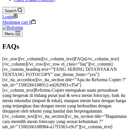
Search
Login
Shopping cart
0
Menu
FAQs
[vc_row][vc_column][vc_column_text]FAQs[/vc_column_text]
[/vc_column][/vc_row][vc_row el_class=”faq”][vc_column]
[vc_custom_heading text=”YANG SERING DITANYAKAN
TENTANG FOTOCOPY” use_theme_fonts=”yes”]
[vc_tta_accordion][vc_tta_section title=”Apa itu Reforma Copier ?”
tab_id=”1500266188912-ed262903-cf54″]
[vc_column_text]Reforma Copier merupakan suatu perusahaan
yang bergerak di bidang pusat jual & sewa mesin fotocopy, baik itu
mesin rekondisi (import & lokal), maupun mesin baru dengan harga
yang terjangkau dan dengan mesin yang berkualitas dengan
disupport oleh teknisi yang handal dan berpengalaman.
[/vc_column_text][/vc_tta_section][vc_tta_section title=”Bagaimana
cara memilih mesin fotocopy yang sesuai kebutuhan ?”
tab_id=”1500266188984-a17f3363-e9cf”][vc_column_text]