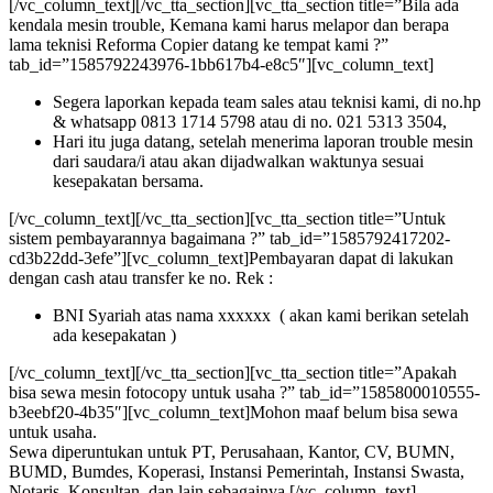
[/vc_column_text][/vc_tta_section][vc_tta_section title=”Bila ada
kendala mesin trouble, Kemana kami harus melapor dan berapa
lama teknisi Reforma Copier datang ke tempat kami ?”
tab_id=”1585792243976-1bb617b4-e8c5″][vc_column_text]
Segera laporkan kepada team sales atau teknisi kami, di no.hp
& whatsapp 0813 1714 5798 atau di no. 021 5313 3504,
Hari itu juga datang, setelah menerima laporan trouble mesin
dari saudara/i atau akan dijadwalkan waktunya sesuai
kesepakatan bersama.
[/vc_column_text][/vc_tta_section][vc_tta_section title=”Untuk
sistem pembayarannya bagaimana ?” tab_id=”1585792417202-
cd3b22dd-3efe”][vc_column_text]Pembayaran dapat di lakukan
dengan cash atau transfer ke no. Rek :
BNI Syariah atas nama xxxxxx ( akan kami berikan setelah
ada kesepakatan )
[/vc_column_text][/vc_tta_section][vc_tta_section title=”Apakah
bisa sewa mesin fotocopy untuk usaha ?” tab_id=”1585800010555-
b3eebf20-4b35″][vc_column_text]Mohon maaf belum bisa sewa
untuk usaha.
Sewa diperuntukan untuk PT, Perusahaan, Kantor, CV, BUMN,
BUMD, Bumdes, Koperasi, Instansi Pemerintah, Instansi Swasta,
Notaris, Konsultan, dan lain sebagainya.[/vc_column_text]