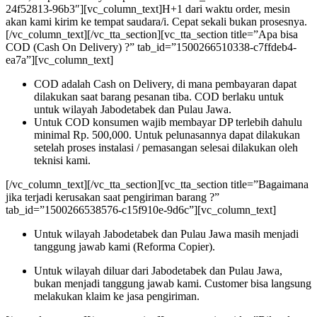
24f52813-96b3″][vc_column_text]H+1 dari waktu order, mesin
akan kami kirim ke tempat saudara/i. Cepat sekali bukan prosesnya.
[/vc_column_text][/vc_tta_section][vc_tta_section title=”Apa bisa
COD (Cash On Delivery) ?” tab_id=”1500266510338-c7ffdeb4-
ea7a”][vc_column_text]
COD adalah Cash on Delivery, di mana pembayaran dapat
dilakukan saat barang pesanan tiba. COD berlaku untuk
untuk wilayah Jabodetabek dan Pulau Jawa.
Untuk COD konsumen wajib membayar DP terlebih dahulu
minimal Rp. 500,000. Untuk pelunasannya dapat dilakukan
setelah proses instalasi / pemasangan selesai dilakukan oleh
teknisi kami.
[/vc_column_text][/vc_tta_section][vc_tta_section title=”Bagaimana
jika terjadi kerusakan saat pengiriman barang ?”
tab_id=”1500266538576-c15f910e-9d6c”][vc_column_text]
Untuk wilayah Jabodetabek dan Pulau Jawa masih menjadi
tanggung jawab kami (Reforma Copier).
Untuk wilayah diluar dari Jabodetabek dan Pulau Jawa,
bukan menjadi tanggung jawab kami. Customer bisa langsung
melakukan klaim ke jasa pengiriman.