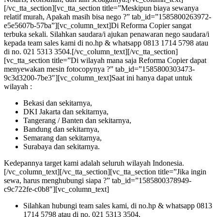
[/vc_tta_section][vc_tta_section title=”Meskipun biaya sewanya
relatif murah, Apakah masih bisa nego ?” tab_id=”1585800263972-
e5e5607b-57ba”][vc_column_text]Di Reforma Copier sangat
terbuka sekali. Silahkan saudara/i ajukan penawaran nego saudara/i
kepada team sales kami di no.hp & whatsapp 0813 1714 5798 atau
di no. 021 5313 3504.[/vc_column_text][/vc_tta_section]
[vc_tta_section title=”Di wilayah mana saja Reforma Copier dapat
menyewakan mesin fotocopynya ?” tab_id=”1585800303473-
9c3d3200-7be3″][vc_column_text]Saat ini hanya dapat untuk
wilayah :
Bekasi dan sekitarnya,
DKI Jakarta dan sekitarnya,
Tangerang / Banten dan sekitarnya,
Bandung dan sekitarnya,
Semarang dan sekitarnya,
Surabaya dan sekitarnya.
Kedepannya target kami adalah seluruh wilayah Indonesia.
[/vc_column_text][/vc_tta_section][vc_tta_section title=”Jika ingin
sewa, harus menghubungi siapa ?” tab_id=”1585800378949-
c9c722fe-c0b8″][vc_column_text]
Silahkan hubungi team sales kami, di no.hp & whatsapp 0813
1714 5798 atau di no. 021 5313 3504,