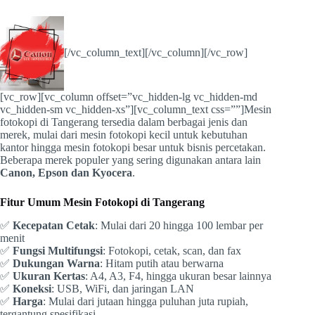
[/vc_column_text][/vc_column][/vc_row]
[vc_row][vc_column offset=”vc_hidden-lg vc_hidden-md
vc_hidden-sm vc_hidden-xs”][vc_column_text css=””]Mesin
fotokopi di Tangerang tersedia dalam berbagai jenis dan
merek, mulai dari mesin fotokopi kecil untuk kebutuhan
kantor hingga mesin fotokopi besar untuk bisnis percetakan.
Beberapa merek populer yang sering digunakan antara lain
Canon, Epson dan Kyocera
.
Fitur Umum Mesin Fotokopi di Tangerang
✅
Kecepatan Cetak
: Mulai dari 20 hingga 100 lembar per
menit
✅
Fungsi Multifungsi
: Fotokopi, cetak, scan, dan fax
✅
Dukungan Warna
: Hitam putih atau berwarna
✅
Ukuran Kertas
: A4, A3, F4, hingga ukuran besar lainnya
✅
Koneksi
: USB, WiFi, dan jaringan LAN
✅
Harga
: Mulai dari jutaan hingga puluhan juta rupiah,
tergantung spesifikasi