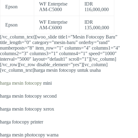
WF Enterprise
IDR
Epson
AM-C5000
116,000,000
WF Enterprise
IDR
Epson
AM-C6000
135,000,000
[/vc_column_text][woo_slide title1=”Mesin Fotocopy Baru”
title_length=”0″ category=”mesin-baru” orderby=”rand”
numberposts=”8″ item_row=”1″ columns=”4″ columns1=”4″
columns2=”3″ columns3=”1″ columns4=”1″ speed=”1000″
interval=”5000″ layout=”default1″ scroll=”1″][/vc_column]
[/vc_row][vc_row disable_element=”yes”][vc_column]
[vc_column_text]harga mesin fotocopy untuk usaha
harga mesin fotocopy
mini
harga mesin fotocopy second
harga mesin fotocopy xerox
harga fotocopy printer
harga mesin photocopy warna