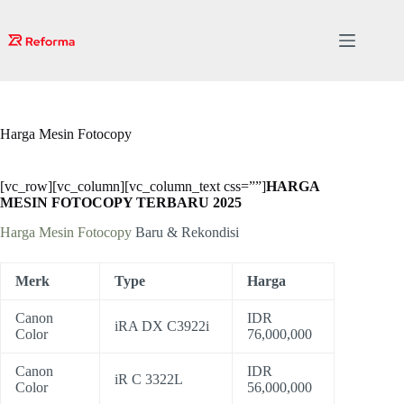
Skip
to
content
Harga Mesin Fotocopy
[vc_row][vc_column][vc_column_text css=””]
HARGA
MESIN FOTOCOPY TERBARU 2025
Harga Mesin Fotocopy
Baru & Rekondisi
Merk
Type
Harga
Canon
IDR
iRA DX C3922i
Color
76,000,000
Canon
IDR
iR C 3322L
Color
56,000,000