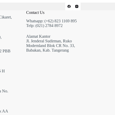
Contact Us
Cikaret,
Whatsapp: (+62) 823 1169 895
Telp: (021) 2784 8972
Alamat Kantor
,
Jl. Jenderal Sudirman, Ruko
Modernland Blok CR No. 33,
Babakan, Kab. Tangerang
12 PBB
5 H
a No.
ok AA