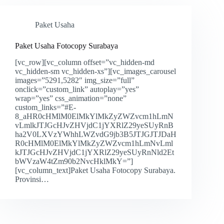
Paket Usaha
Paket Usaha Fotocopy Surabaya
[vc_row][vc_column offset=”vc_hidden-md
vc_hidden-sm vc_hidden-xs”][vc_images_carousel
images=”5291,5282″ img_size=”full”
onclick=”custom_link” autoplay=”yes”
wrap=”yes” css_animation=”none”
custom_links=”#E-
8_aHR0cHMlM0ElMkYlMkZyZWZvcm1hLmN
vLmlkJTJGcHJvZHVjdC1jYXRlZ29yeSUyRnB
ha2V0LXVzYWhhLWZvdG9jb3B5JTJGJTJDaH
R0cHMlM0ElMkYlMkZyZWZvcm1hLmNvLml
kJTJGcHJvZHVjdC1jYXRlZ29yeSUyRnNld2Et
bWVzaW4tZm90b2NvcHklMkY=”]
[vc_column_text]Paket Usaha Fotocopy Surabaya.
Provinsi…