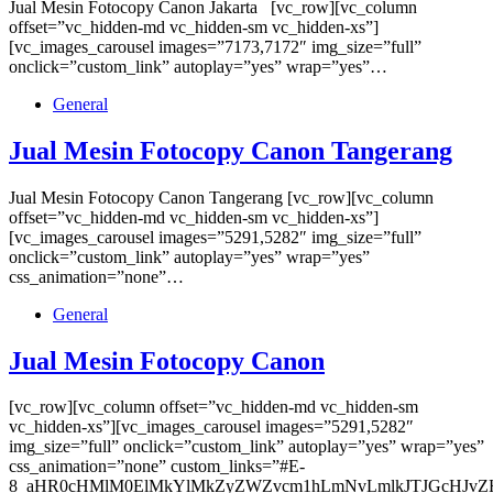
Jual Mesin Fotocopy Canon Jakarta [vc_row][vc_column
offset=”vc_hidden-md vc_hidden-sm vc_hidden-xs”]
[vc_images_carousel images=”7173,7172″ img_size=”full”
onclick=”custom_link” autoplay=”yes” wrap=”yes”…
General
Jual Mesin Fotocopy Canon Tangerang
Jual Mesin Fotocopy Canon Tangerang [vc_row][vc_column
offset=”vc_hidden-md vc_hidden-sm vc_hidden-xs”]
[vc_images_carousel images=”5291,5282″ img_size=”full”
onclick=”custom_link” autoplay=”yes” wrap=”yes”
css_animation=”none”…
General
Jual Mesin Fotocopy Canon
[vc_row][vc_column offset=”vc_hidden-md vc_hidden-sm
vc_hidden-xs”][vc_images_carousel images=”5291,5282″
img_size=”full” onclick=”custom_link” autoplay=”yes” wrap=”yes”
css_animation=”none” custom_links=”#E-
8_aHR0cHMlM0ElMkYlMkZyZWZvcm1hLmNvLmlkJTJGcHJvZH