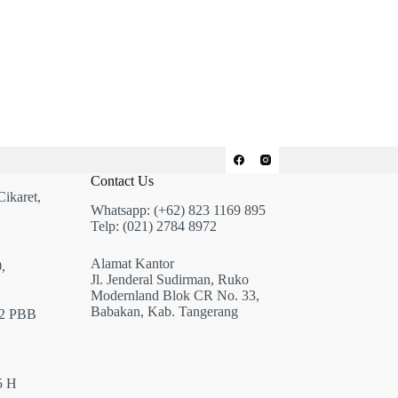
Contact Us
Cikaret,
Whatsapp: (+62) 823 1169 895
Telp: (021) 2784 8972
Alamat Kantor
,
Jl. Jenderal Sudirman, Ruko
Modernland Blok CR No. 33,
Babakan, Kab. Tangerang
12 PBB
5 H