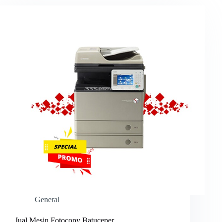
General
Jual Mesin Fotocopy Batuceper