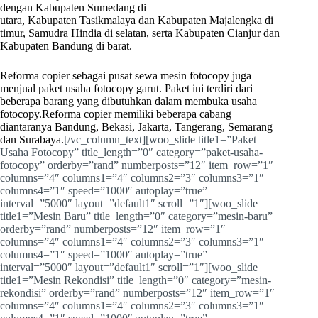
dengan Kabupaten Sumedang di
utara, Kabupaten Tasikmalaya dan Kabupaten Majalengka di
timur, Samudra Hindia di selatan, serta Kabupaten Cianjur dan
Kabupaten Bandung di barat.
Reforma copier
sebagai pusat
sewa
mesin fotocopy juga
menjual
paket usah
a fotocopy
garut
. Paket ini terdiri dari
beberapa barang yang dibutuhkan dalam membuka usaha
fotocopy.Reforma copier memiliki beberapa cabang
diantaranya Bandung, Bekasi, Jakarta, Tangerang, Semarang
dan Surabaya.
[/vc_column_text][woo_slide title1=”Paket
Usaha Fotocopy” title_length=”0″ category=”paket-usaha-
fotocopy” orderby=”rand” numberposts=”12″ item_row=”1″
columns=”4″ columns1=”4″ columns2=”3″ columns3=”1″
columns4=”1″ speed=”1000″ autoplay=”true”
interval=”5000″ layout=”default1″ scroll=”1″][woo_slide
title1=”Mesin Baru” title_length=”0″ category=”mesin-baru”
orderby=”rand” numberposts=”12″ item_row=”1″
columns=”4″ columns1=”4″ columns2=”3″ columns3=”1″
columns4=”1″ speed=”1000″ autoplay=”true”
interval=”5000″ layout=”default1″ scroll=”1″][woo_slide
title1=”Mesin Rekondisi” title_length=”0″ category=”mesin-
rekondisi” orderby=”rand” numberposts=”12″ item_row=”1″
columns=”4″ columns1=”4″ columns2=”3″ columns3=”1″