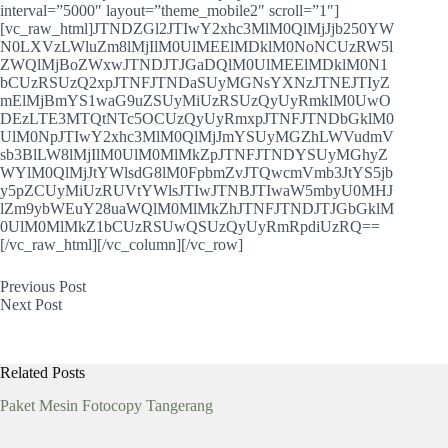
interval=”5000″ layout=”theme_mobile2″ scroll=”1″]
[vc_raw_html]JTNDZGl2JTIwY2xhc3MlM0QlMjJjb250YW
N0LXVzLWluZm8lMjIlM0UlMEElMDklM0NoNCUzRW5l
ZWQlMjBoZWxwJTNDJTJGaDQlM0UlMEElMDklM0N1
bCUzRSUzQ2xpJTNFJTNDaSUyMGNsYXNzJTNEJTIyZ
mElMjBmYS1waG9uZSUyMiUzRSUzQyUyRmklM0UwO
DEzLTE3MTQtNTc5OCUzQyUyRmxpJTNFJTNDbGklM0
UlM0NpJTIwY2xhc3MlM0QlMjJmYSUyMGZhLWVudmV
sb3BlLW8lMjIlM0UlM0MlMkZpJTNFJTNDYSUyMGhyZ
WYlM0QlMjJtYWlsdG8lM0FpbmZvJTQwcmVmb3JtYS5jb
y5pZCUyMiUzRUVtYWlsJTIwJTNBJTIwaW5mbyU0MHJ
lZm9ybWEuY28uaWQlM0MlMkZhJTNFJTNDJTJGbGklM
0UlM0MlMkZ1bCUzRSUwQSUzQyUyRmRpdiUzRQ==
[/vc_raw_html][/vc_column][/vc_row]
Previous
Post
Next
Post
Related Posts
Paket Mesin Fotocopy Tangerang