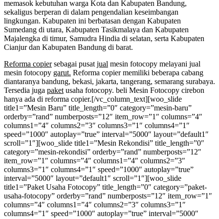
memasok kebutuhan warga Kota dan Kabupaten Bandung,
sekaligus berperan di dalam pengendalian keseimbangan
lingkungan. Kabupaten ini berbatasan dengan Kabupaten
Sumedang di utara, Kabupaten Tasikmalaya dan Kabupaten
Majalengka di timur, Samudra Hindia di selatan, serta Kabupaten
Cianjur dan Kabupaten Bandung di barat.
Reforma copier
sebagai pusat
jual
mesin fotocopy melayani jual
mesin fotocopy
garut.
Reforma copier memiliki beberapa cabang
diantaranya bandung, bekasi, jakarta, tangerang, semarang surabaya.
Tersedia juga
paket
usaha fotocopy. beli Mesin Fotocopy cirebon
hanya ada di reforma copier.
[/vc_column_text][woo_slide
title1=”Mesin Baru” title_length=”0″ category=”mesin-baru”
orderby=”rand” numberposts=”12″ item_row=”1″ columns=”4″
columns1=”4″ columns2=”3″ columns3=”1″ columns4=”1″
speed=”1000″ autoplay=”true” interval=”5000″ layout=”default1″
scroll=”1″][woo_slide title1=”Mesin Rekondisi” title_length=”0″
category=”mesin-rekondisi” orderby=”rand” numberposts=”12″
item_row=”1″ columns=”4″ columns1=”4″ columns2=”3″
columns3=”1″ columns4=”1″ speed=”1000″ autoplay=”true”
interval=”5000″ layout=”default1″ scroll=”1″][woo_slide
title1=”Paket Usaha Fotocopy” title_length=”0″ category=”paket-
usaha-fotocopy” orderby=”rand” numberposts=”12″ item_row=”1″
columns=”4″ columns1=”4″ columns2=”3″ columns3=”1″
columns4=”1″ speed=”1000″ autoplay=”true” interval=”5000″