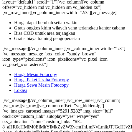
layout=”default1″ scroll=”1″][/vc_column][vc_column
offset=”vc_hidden-md vc_hidden-sm vc_hidden-xs”]
[vc_row_inner][vc_column_inner width=”2/3″][vc_message]
Harga dapat berubah setiap waktu
Gratis ongkos kirim wilayah yang terjangkau kantor cabang
Bisa COD untuk area terjangkau
Gratis biaya training pengoperasian
[/vc_message][/vc_column_inner][vc_column_inner width=”1/3″]
[vc_message message_box_color=”sandy_brown”
icon_type=”pixelicons” icon_pixelicons=”vc_pixel_icon
vc_pixel_icon-asterisk”]
Harga Mesin Fotocopy
Harga Paket Usaha Fotocopy
Harga Sewa Mesin Fotocopy
Lokasi
[/vc_message][/vc_column_inner][/vc_row_inner][/vc_column]
[/vc_row][vc_row][vc_column offset=”vc_hidden-lg”]
[vc_images_carousel images=”5291,5282″ img_size=”full”
onclick=”custom_link” autoplay=”yes” wrap=”yes”
css_animation=”none” custom_links=”#E-
8_aHR0cHMlM0ElMkYlMkZyZWZvcm1hLmNvLmlkJTJGcHJvZH