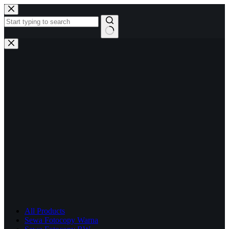
Skip
to
content
No
results
All Products
Sewa Fotocopy Warna