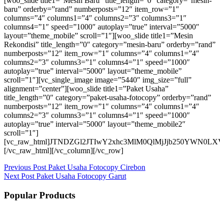
[woo_slide title1=”Mesin Baru” title_length=”0″ category=”mesin-
baru” orderby=”rand” numberposts=”12″ item_row=”1″
columns=”4″ columns1=”4″ columns2=”3″ columns3=”1″
columns4=”1″ speed=”1000″ autoplay=”true” interval=”5000″
layout=”theme_mobile” scroll=”1″][woo_slide title1=”Mesin
Rekondisi” title_length=”0″ category=”mesin-baru” orderby=”rand”
numberposts=”12″ item_row=”1″ columns=”4″ columns1=”4″
columns2=”3″ columns3=”1″ columns4=”1″ speed=”1000″
autoplay=”true” interval=”5000″ layout=”theme_mobile”
scroll=”1″][vc_single_image image=”5440″ img_size=”full”
alignment=”center”][woo_slide title1=”Paket Usaha”
title_length=”0″ category=”paket-usaha-fotocopy” orderby=”rand”
numberposts=”12″ item_row=”1″ columns=”4″ columns1=”4″
columns2=”3″ columns3=”1″ columns4=”1″ speed=”1000″
autoplay=”true” interval=”5000″ layout=”theme_mobile2″
scroll=”1″]
[vc_raw_html]JTNDZGl2JTIwY2xhc3MlM0QlMjJjb250Y
[/vc_raw_html][/vc_column][/vc_row]
Previous
Post
Paket Usaha Fotocopy Cirebon
Next
Post
Paket Usaha Fotocopy Garut
Popular Products