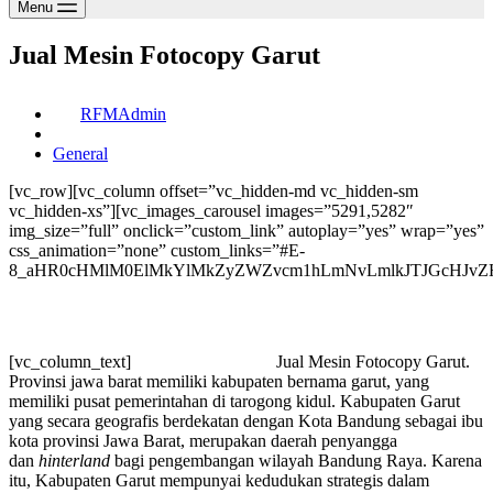
Menu
Jual Mesin Fotocopy Garut
RFMAdmin
General
[vc_row][vc_column offset=”vc_hidden-md vc_hidden-sm
vc_hidden-xs”][vc_images_carousel images=”5291,5282″
img_size=”full” onclick=”custom_link” autoplay=”yes” wrap=”yes”
css_animation=”none” custom_links=”#E-
8_aHR0cHMlM0ElMkYlMkZyZWZvcm1hLmNvLmlkJTJGcHJvZH
[vc_column_text]
Jual Mesin Fotocopy Garut.
Provinsi jawa barat memiliki kabupaten bernama garut, yang
memiliki pusat pemerintahan di tarogong kidul. Kabupaten Garut
yang secara geografis berdekatan dengan Kota Bandung sebagai ibu
kota provinsi Jawa Barat, merupakan daerah penyangga
dan
hinterland
bagi pengembangan wilayah Bandung Raya. Karena
itu, Kabupaten Garut mempunyai kedudukan strategis dalam