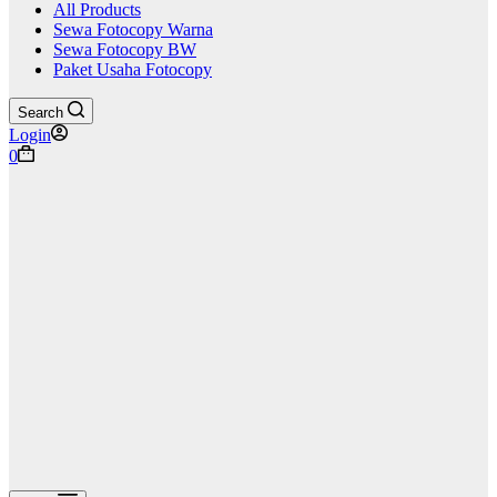
All Products
Sewa Fotocopy Warna
Sewa Fotocopy BW
Paket Usaha Fotocopy
Search
Login
Shopping
0
cart