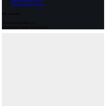
Sewa Fotocopy BW
Paket Usaha Fotocopy
Our Location
304 North Cardinal St.
Dorchester Center, MA 02124