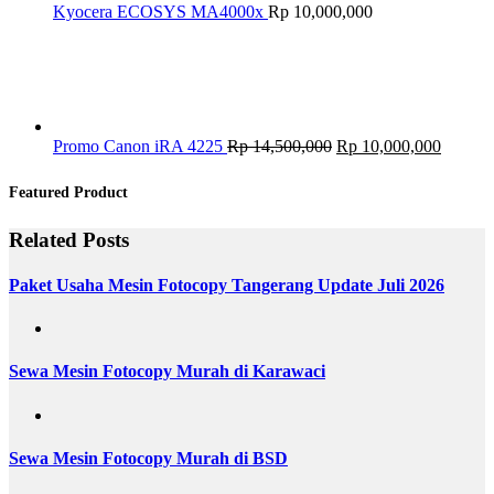
Kyocera ECOSYS MA4000x
Rp
10,000,000
Original
Current
Promo Canon iRA 4225
Rp
14,500,000
Rp
10,000,000
price
price
was:
is:
Featured Product
Rp 14,500,000.
Rp 10,
Related Posts
Paket Usaha Mesin Fotocopy Tangerang Update Juli 2026
Sewa Mesin Fotocopy Murah di Karawaci
Sewa Mesin Fotocopy Murah di BSD