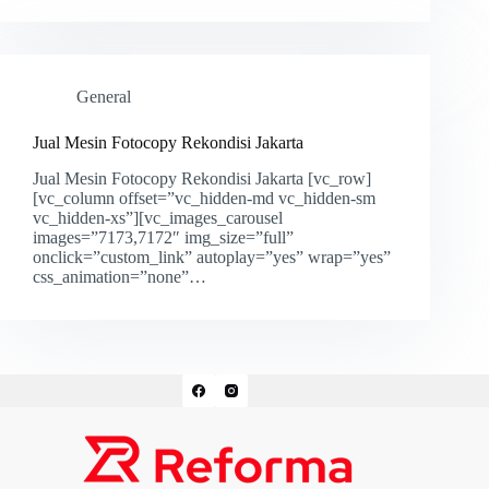
General
Jual Mesin Fotocopy Rekondisi Jakarta
Jual Mesin Fotocopy Rekondisi Jakarta [vc_row]
[vc_column offset=”vc_hidden-md vc_hidden-sm
vc_hidden-xs”][vc_images_carousel
images=”7173,7172″ img_size=”full”
onclick=”custom_link” autoplay=”yes” wrap=”yes”
css_animation=”none”…