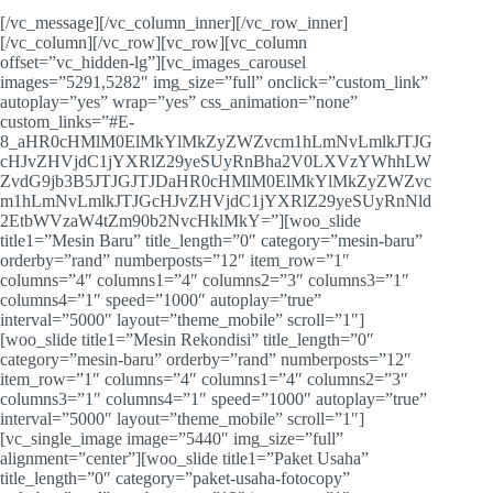
[/vc_message][/vc_column_inner][/vc_row_inner]
[/vc_column][/vc_row][vc_row][vc_column
offset=”vc_hidden-lg”][vc_images_carousel
images=”5291,5282″ img_size=”full” onclick=”custom_link”
autoplay=”yes” wrap=”yes” css_animation=”none”
custom_links=”#E-
8_aHR0cHMlM0ElMkYlMkZyZWZvcm1hLmNvLmlkJTJG
cHJvZHVjdC1jYXRlZ29yeSUyRnBha2V0LXVzYWhhLW
ZvdG9jb3B5JTJGJTJDaHR0cHMlM0ElMkYlMkZyZWZvc
m1hLmNvLmlkJTJGcHJvZHVjdC1jYXRlZ29yeSUyRnNld
2EtbWVzaW4tZm90b2NvcHklMkY=”][woo_slide
title1=”Mesin Baru” title_length=”0″ category=”mesin-baru”
orderby=”rand” numberposts=”12″ item_row=”1″
columns=”4″ columns1=”4″ columns2=”3″ columns3=”1″
columns4=”1″ speed=”1000″ autoplay=”true”
interval=”5000″ layout=”theme_mobile” scroll=”1″]
[woo_slide title1=”Mesin Rekondisi” title_length=”0″
category=”mesin-baru” orderby=”rand” numberposts=”12″
item_row=”1″ columns=”4″ columns1=”4″ columns2=”3″
columns3=”1″ columns4=”1″ speed=”1000″ autoplay=”true”
interval=”5000″ layout=”theme_mobile” scroll=”1″]
[vc_single_image image=”5440″ img_size=”full”
alignment=”center”][woo_slide title1=”Paket Usaha”
title_length=”0″ category=”paket-usaha-fotocopy”