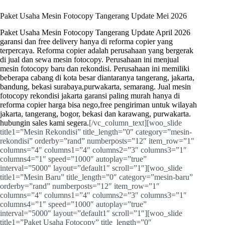
Paket Usaha Mesin Fotocopy Tangerang Update Mei 2026
Paket Usaha Mesin Fotocopy Tangerang Update April 2026
garansi dan free delivery hanya di reforma copier yang
terpercaya.
Reforma copier
adalah perusahaan yang bergerak
di jual dan sewa mesin
fotocopy
. Perusahaan ini menjual
mesin fotocopy baru dan rekondisi. Perusahaan ini memiliki
beberapa cabang di kota besar diantaranya tangerang, jakarta,
bandung, bekasi surabaya,purwakarta, semarang. Jual mesin
fotocopy rekondisi jakarta garansi paling murah hanya di
reforma copier harga bisa nego,free pengiriman untuk wilayah
jakarta, tangerang, bogor, bekasi dan karawang, purwakarta.
hubungin sales kami segera.
[/vc_column_text][woo_slide
title1=”Mesin Rekondisi” title_length=”0″ category=”mesin-
rekondisi” orderby=”rand” numberposts=”12″ item_row=”1″
columns=”4″ columns1=”4″ columns2=”3″ columns3=”1″
columns4=”1″ speed=”1000″ autoplay=”true”
interval=”5000″ layout=”default1″ scroll=”1″][woo_slide
title1=”Mesin Baru” title_length=”0″ category=”mesin-baru”
orderby=”rand” numberposts=”12″ item_row=”1″
columns=”4″ columns1=”4″ columns2=”3″ columns3=”1″
columns4=”1″ speed=”1000″ autoplay=”true”
interval=”5000″ layout=”default1″ scroll=”1″][woo_slide
title1=”Paket Usaha Fotocopy” title_length=”0″