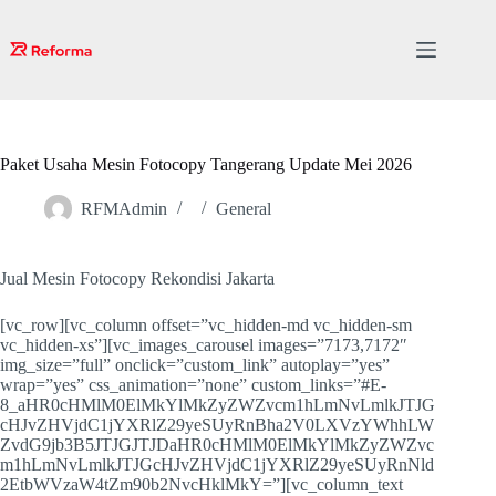
Skip
to
content
Paket Usaha Mesin Fotocopy Tangerang Update Mei 2026
RFMAdmin
General
Jual Mesin Fotocopy Rekondisi Jakarta
[vc_row][vc_column offset=”vc_hidden-md vc_hidden-sm
vc_hidden-xs”][vc_images_carousel images=”7173,7172″
img_size=”full” onclick=”custom_link” autoplay=”yes”
wrap=”yes” css_animation=”none” custom_links=”#E-
8_aHR0cHMlM0ElMkYlMkZyZWZvcm1hLmNvLmlkJTJG
cHJvZHVjdC1jYXRlZ29yeSUyRnBha2V0LXVzYWhhLW
ZvdG9jb3B5JTJGJTJDaHR0cHMlM0ElMkYlMkZyZWZvc
m1hLmNvLmlkJTJGcHJvZHVjdC1jYXRlZ29yeSUyRnNld
2EtbWVzaW4tZm90b2NvcHklMkY=”][vc_column_text