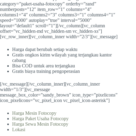
category=”paket-usaha-fotocopy” orderby=”rand”
numberposts=”12″ item_row=”1″ columns=”4″
columns1=”4″ columns2=”3″ columns3=”1″ columns4=”1″
speed=”1000″ autoplay=”true” interval=”5000″
layout=”default1″ scroll=”1″][/vc_column][vc_column
offset=”vc_hidden-md vc_hidden-sm vc_hidden-xs”]
[vc_row_inner][vc_column_inner width=”2/3″][vc_message]
Harga dapat berubah setiap waktu
Gratis ongkos kirim wilayah yang terjangkau kantor
cabang
Bisa COD untuk area terjangkau
Gratis biaya training pengoperasian
[/vc_message][/vc_column_inner][vc_column_inner
width=”1/3″][vc_message
message_box_color=”sandy_brown” icon_type=”pixelicons”
icon_pixelicons=”vc_pixel_icon vc_pixel_icon-asterisk”]
Harga Mesin Fotocopy
Harga Paket Usaha Fotocopy
Harga Sewa Mesin Fotocopy
Lokasi