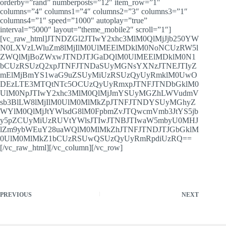
orderby=”rand” numberposts=”12″ item_row=”1″
columns=”4″ columns1=”4″ columns2=”3″ columns3=”1″
columns4=”1″ speed=”1000″ autoplay=”true”
interval=”5000″ layout=”theme_mobile2″ scroll=”1″]
[vc_raw_html]JTNDZGl2JTIwY2xhc3MlM0QlMjJjb250YW
N0LXVzLWluZm8lMjIlM0UlMEElMDklM0NoNCUzRW5l
ZWQlMjBoZWxwJTNDJTJGaDQlM0UlMEElMDklM0N1
bCUzRSUzQ2xpJTNFJTNDaSUyMGNsYXNzJTNEJTIyZ
mElMjBmYS1waG9uZSUyMiUzRSUzQyUyRmklM0UwO
DEzLTE3MTQtNTc5OCUzQyUyRmxpJTNFJTNDbGklM0
UlM0NpJTIwY2xhc3MlM0QlMjJmYSUyMGZhLWVudmV
sb3BlLW8lMjIlM0UlM0MlMkZpJTNFJTNDYSUyMGhyZ
WYlM0QlMjJtYWlsdG8lM0FpbmZvJTQwcmVmb3JtYS5jb
y5pZCUyMiUzRUVtYWlsJTIwJTNBJTIwaW5mbyU0MHJ
lZm9ybWEuY28uaWQlM0MlMkZhJTNFJTNDJTJGbGklM
0UlM0MlMkZ1bCUzRSUwQSUzQyUyRmRpdiUzRQ==
[/vc_raw_html][/vc_column][/vc_row]
PREVIOUS
NEXT