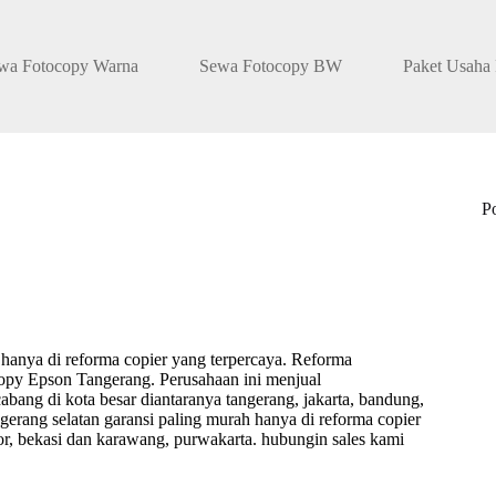
wa Fotocopy Warna
Sewa Fotocopy BW
Paket Usaha
P
 hanya di reforma copier yang terpercaya.
Reforma
opy Epson Tangerang. Perusahaan ini menjual
abang di kota besar diantaranya tangerang, jakarta, bandung,
erang selatan garansi paling murah hanya di reforma copier
gor, bekasi dan karawang, purwakarta. hubungin sales kami