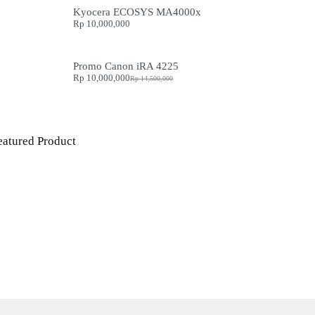
Kyocera ECOSYS MA4000x
Rp
10,000,000
Promo Canon iRA 4225
Rp
10,000,000
Rp
14,500,000
Original
Current
price
price
was:
is:
Rp 14,500,000.
Rp 10,000,000.
eatured Product