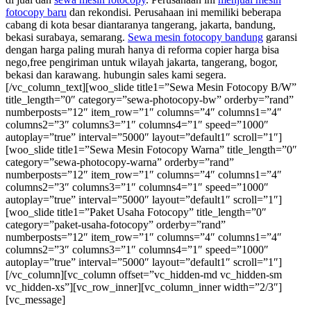
fotocopy baru
dan rekondisi. Perusahaan ini memiliki beberapa
cabang di kota besar diantaranya tangerang, jakarta, bandung,
bekasi surabaya, semarang.
Sewa mesin fotocopy bandung
garansi
dengan harga paling murah hanya di reforma copier harga bisa
nego,free pengiriman untuk wilayah jakarta, tangerang, bogor,
bekasi dan karawang. hubungin sales kami segera.
[/vc_column_text][woo_slide title1=”Sewa Mesin Fotocopy B/W”
title_length=”0″ category=”sewa-photocopy-bw” orderby=”rand”
numberposts=”12″ item_row=”1″ columns=”4″ columns1=”4″
columns2=”3″ columns3=”1″ columns4=”1″ speed=”1000″
autoplay=”true” interval=”5000″ layout=”default1″ scroll=”1″]
[woo_slide title1=”Sewa Mesin Fotocopy Warna” title_length=”0″
category=”sewa-photocopy-warna” orderby=”rand”
numberposts=”12″ item_row=”1″ columns=”4″ columns1=”4″
columns2=”3″ columns3=”1″ columns4=”1″ speed=”1000″
autoplay=”true” interval=”5000″ layout=”default1″ scroll=”1″]
[woo_slide title1=”Paket Usaha Fotocopy” title_length=”0″
category=”paket-usaha-fotocopy” orderby=”rand”
numberposts=”12″ item_row=”1″ columns=”4″ columns1=”4″
columns2=”3″ columns3=”1″ columns4=”1″ speed=”1000″
autoplay=”true” interval=”5000″ layout=”default1″ scroll=”1″]
[/vc_column][vc_column offset=”vc_hidden-md vc_hidden-sm
vc_hidden-xs”][vc_row_inner][vc_column_inner width=”2/3″]
[vc_message]