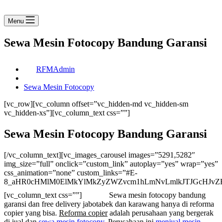
Menu
Sewa Mesin Fotocopy Bandung Garansi
RFMAdmin
Sewa Mesin Fotocopy
[vc_row][vc_column offset=”vc_hidden-md vc_hidden-sm
vc_hidden-xs”][vc_column_text css=””]
Sewa Mesin Fotocopy Bandung Garansi
[/vc_column_text][vc_images_carousel images=”5291,5282″
img_size=”full” onclick=”custom_link” autoplay=”yes” wrap=”yes”
css_animation=”none” custom_links=”#E-
8_aHR0cHMlM0ElMkYlMkZyZWZvcm1hLmNvLmlkJTJGcHJvZH
[vc_column_text css=””]
Sewa mesin fotocopy bandung
garansi dan free delivery jabotabek dan karawang hanya di reforma
copier yang bisa.
Reforma copier
adalah perusahaan yang bergerak
di jual dan
sewa mesin fotocopy
. Perusahaan ini
menjual mesin