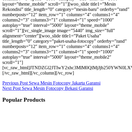
layout=”theme_mobile” scroll=”1″][woo_slide title1=”Mesin
Rekondisi” title_length=”0″ category=”mesin-baru” orderby=”rand”
numberposts=”12″ item_row=”1″ columns=”4″ columns1=”4″
columns2=”3″ columns3=”1″ columns4=”1″ speed=”1000″
autoplay=”true” interval=”5000″ layout=”theme_mobile”
scroll=”1″][vc_single_image image=”5440″ img_size=”full”
alignment=”center”][woo_slide title1=”Paket Usaha”
title_length=”0″ category=”paket-usaha-fotocopy” orderby=”rand”
numberposts=”12″ item_row=”1″ columns=”4″ columns1=”4″
columns2=”3″ columns3=”1″ columns4=”1″ speed=”1000″
autoplay=”true” interval=”5000″ layout=”theme_mobile2″
scroll=”1″]
[vc_raw_html]JTNDZGl2JTIwY2xhc3MlM0QlMjJjb250Y
[/vc_raw_html][/vc_column][/vc_row]
Previous
Post
Sewa Mesin Fotocopy Jakarta Garansi
Next
Post
Sewa Mesin Fotocopy Bekasi Garansi
Popular Products