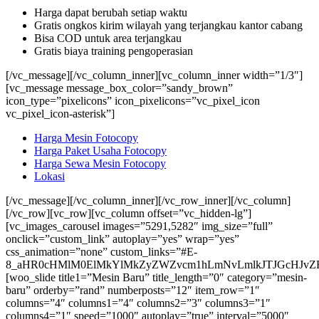
Harga dapat berubah setiap waktu
Gratis ongkos kirim wilayah yang terjangkau kantor cabang
Bisa COD untuk area terjangkau
Gratis biaya training pengoperasian
[/vc_message][/vc_column_inner][vc_column_inner width=”1/3″]
[vc_message message_box_color=”sandy_brown”
icon_type=”pixelicons” icon_pixelicons=”vc_pixel_icon
vc_pixel_icon-asterisk”]
Harga Mesin Fotocopy
Harga Paket Usaha Fotocopy
Harga Sewa Mesin Fotocopy
Lokasi
[/vc_message][/vc_column_inner][/vc_row_inner][/vc_column]
[/vc_row][vc_row][vc_column offset=”vc_hidden-lg”]
[vc_images_carousel images=”5291,5282″ img_size=”full”
onclick=”custom_link” autoplay=”yes” wrap=”yes”
css_animation=”none” custom_links=”#E-
8_aHR0cHMlM0ElMkYlMkZyZWZvcm1hLmNvLmlkJTJGcHJvZH
[woo_slide title1=”Mesin Baru” title_length=”0″ category=”mesin-
baru” orderby=”rand” numberposts=”12″ item_row=”1″
columns=”4″ columns1=”4″ columns2=”3″ columns3=”1″
columns4=”1″ speed=”1000″ autoplay=”true” interval=”5000″