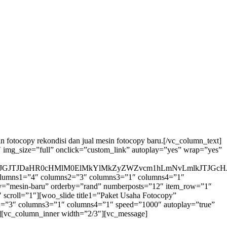
 fotocopy rekondisi dan jual mesin fotocopy baru.
[/vc_column_text]
img_size=”full” onclick=”custom_link” autoplay=”yes” wrap=”yes”
GJTJDaHR0cHMlM0ElMkYlMkZyZWZvcm1hLmNvLmlkJTJGcHJv
 columns1=”4″ columns2=”3″ columns3=”1″ columns4=”1″
gory=”mesin-baru” orderby=”rand” numberposts=”12″ item_row=”1″
scroll=”1″][woo_slide title1=”Paket Usaha Fotocopy”
s2=”3″ columns3=”1″ columns4=”1″ speed=”1000″ autoplay=”true”
r][vc_column_inner width=”2/3″][vc_message]