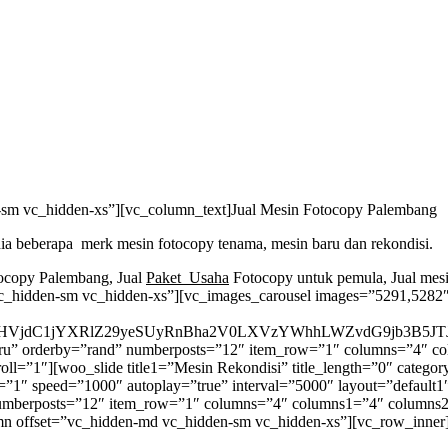
-sm vc_hidden-xs”][vc_column_text]
Jual Mesin Fotocopy Palembang
ia beberapa merk mesin fotocopy tenama, mesin baru dan rekondisi.
tocopy Palembang, Jual
Paket Usaha
Fotocopy untuk pemula, Jual mesin
_hidden-sm vc_hidden-xs”][vc_images_carousel images=”5291,5282″ 
VjdC1jYXRlZ29yeSUyRnBha2V0LXVzYWhhLWZvdG9jb3B5JTJ
n-baru” orderby=”rand” numberposts=”12″ item_row=”1″ columns=”4″
roll=”1″][woo_slide title1=”Mesin Rekondisi” title_length=”0″ cate
 speed=”1000″ autoplay=”true” interval=”5000″ layout=”default1″ 
” numberposts=”12″ item_row=”1″ columns=”4″ columns1=”4″ column
lumn offset=”vc_hidden-md vc_hidden-sm vc_hidden-xs”][vc_row_inne