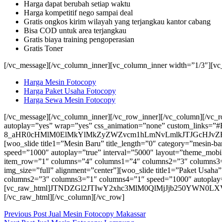
Harga dapat berubah setiap waktu
Harga kompetitif nego sampai deal
Gratis ongkos kirim wilayah yang terjangkau kantor cabang
Bisa COD untuk area terjangkau
Gratis biaya training pengoperasian
Gratis Toner
[/vc_message][/vc_column_inner][vc_column_inner width=”1/3″][vc
Harga Mesin Fotocopy
Harga Paket Usaha Fotocopy
Harga Sewa Mesin Fotocopy
[/vc_message][/vc_column_inner][/vc_row_inner][/vc_column][/vc_
autoplay=”yes” wrap=”yes” css_animation=”none” custom_links=”#
8_aHR0cHMlM0ElMkYlMkZyZWZvcm1hLmNvLmlkJTJGcHJvZH
[woo_slide title1=”Mesin Baru” title_length=”0″ category=”mesi
speed=”1000″ autoplay=”true” interval=”5000″ layout=”theme_mobil
item_row=”1″ columns=”4″ columns1=”4″ columns2=”3″ columns3=”
img_size=”full” alignment=”center”][woo_slide title1=”Paket Usah
columns2=”3″ columns3=”1″ columns4=”1″ speed=”1000″ autoplay=”
[vc_raw_html]JTNDZGl2JTIwY2xhc3MlM0QlMjJjb250Y
[/vc_raw_html][/vc_column][/vc_row]
Previous
Post
Jual Mesin Fotocopy Makassar