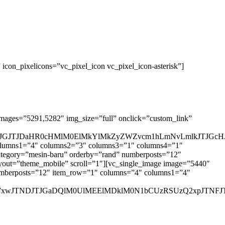
con_pixelicons=”vc_pixel_icon vc_pixel_icon-asterisk”]
images=”5291,5282″ img_size=”full” onclick=”custom_link”
GJTJDaHR0cHMlM0ElMkYlMkZyZWZvcm1hLmNvLmlkJTJGcHJv
 columns1=”4″ columns2=”3″ columns3=”1″ columns4=”1″
 category=”mesin-baru” orderby=”rand” numberposts=”12″
out=”theme_mobile” scroll=”1″][vc_single_image image=”5440″
” numberposts=”12″ item_row=”1″ columns=”4″ columns1=”4″
jBoZWxwJTNDJTJGaDQlM0UlMEElMDklM0N1bCUzRSUzQ2xpJ