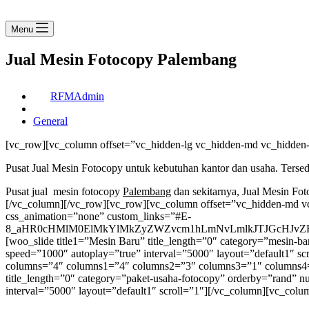
Menu
Jual Mesin Fotocopy Palembang
RFMAdmin
General
[vc_row][vc_column offset=”vc_hidden-lg vc_hidden-md vc_hidden
Pusat Jual Mesin Fotocopy untuk kebutuhan kantor dan usaha. Tersed
Pusat jual mesin fotocopy
Palembang
dan sekitarnya, Jual Mesin Fo
[/vc_column][/vc_row][vc_row][vc_column offset=”vc_hidden-md vc
css_animation=”none” custom_links=”#E-
8_aHR0cHMlM0ElMkYlMkZyZWZvcm1hLmNvLmlkJTJGcHJvZH
[woo_slide title1=”Mesin Baru” title_length=”0″ category=”mesi
speed=”1000″ autoplay=”true” interval=”5000″ layout=”default1″ sc
columns=”4″ columns1=”4″ columns2=”3″ columns3=”1″ columns4=”1″
title_length=”0″ category=”paket-usaha-fotocopy” orderby=”rand
interval=”5000″ layout=”default1″ scroll=”1″][/vc_column][vc_co