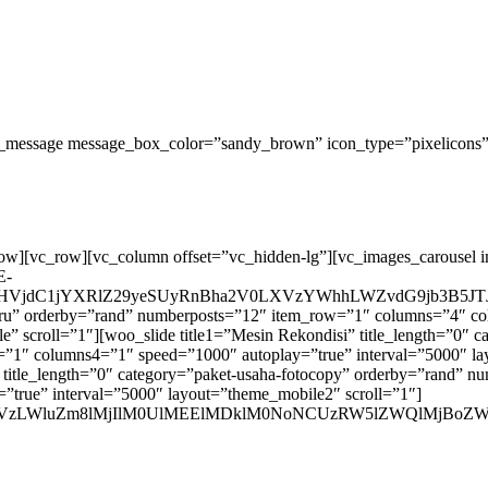
_message message_box_color=”sandy_brown” icon_type=”pixelicons” i
row][vc_row][vc_column offset=”vc_hidden-lg”][vc_images_carousel 
E-
VjdC1jYXRlZ29yeSUyRnBha2V0LXVzYWhhLWZvdG9jb3B5JTJ
n-baru” orderby=”rand” numberposts=”12″ item_row=”1″ columns=”4″
e” scroll=”1″][woo_slide title1=”Mesin Rekondisi” title_length=”0″
1″ columns4=”1″ speed=”1000″ autoplay=”true” interval=”5000″ lay
a” title_length=”0″ category=”paket-usaha-fotocopy” orderby=”rand
true” interval=”5000″ layout=”theme_mobile2″ scroll=”1″]
WN0LXVzLWluZm8lMjIlM0UlMEElMDklM0NoNCUzRW5lZWQlM