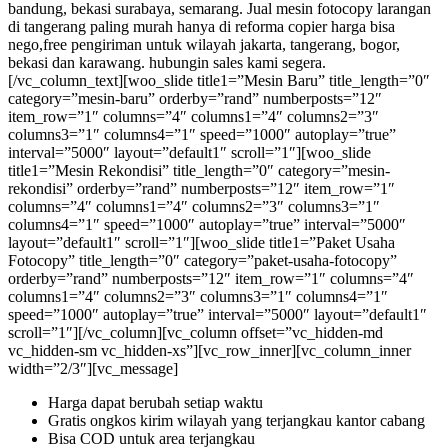
bandung, bekasi surabaya, semarang. Jual mesin fotocopy larangan
di tangerang paling murah hanya di reforma copier harga bisa
nego,free pengiriman untuk wilayah jakarta, tangerang, bogor,
bekasi dan karawang. hubungin sales kami segera.
[/vc_column_text][woo_slide title1=”Mesin Baru” title_length=”0″
category=”mesin-baru” orderby=”rand” numberposts=”12″
item_row=”1″ columns=”4″ columns1=”4″ columns2=”3″
columns3=”1″ columns4=”1″ speed=”1000″ autoplay=”true”
interval=”5000″ layout=”default1″ scroll=”1″][woo_slide
title1=”Mesin Rekondisi” title_length=”0″ category=”mesin-
rekondisi” orderby=”rand” numberposts=”12″ item_row=”1″
columns=”4″ columns1=”4″ columns2=”3″ columns3=”1″
columns4=”1″ speed=”1000″ autoplay=”true” interval=”5000″
layout=”default1″ scroll=”1″][woo_slide title1=”Paket Usaha
Fotocopy” title_length=”0″ category=”paket-usaha-fotocopy”
orderby=”rand” numberposts=”12″ item_row=”1″ columns=”4″
columns1=”4″ columns2=”3″ columns3=”1″ columns4=”1″
speed=”1000″ autoplay=”true” interval=”5000″ layout=”default1″
scroll=”1″][/vc_column][vc_column offset=”vc_hidden-md
vc_hidden-sm vc_hidden-xs”][vc_row_inner][vc_column_inner
width=”2/3″][vc_message]
Harga dapat berubah setiap waktu
Gratis ongkos kirim wilayah yang terjangkau kantor cabang
Bisa COD untuk area terjangkau