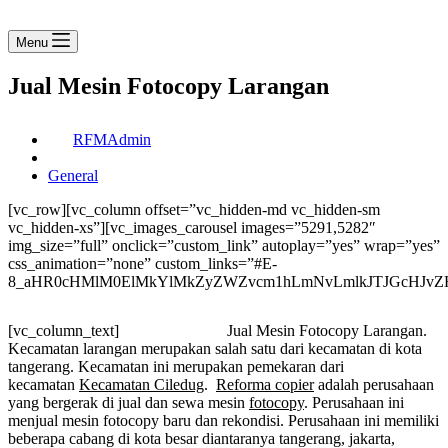
Menu
Jual Mesin Fotocopy Larangan
RFMAdmin
General
[vc_row][vc_column offset=”vc_hidden-md vc_hidden-sm
vc_hidden-xs”][vc_images_carousel images=”5291,5282″
img_size=”full” onclick=”custom_link” autoplay=”yes” wrap=”yes”
css_animation=”none” custom_links=”#E-
8_aHR0cHMlM0ElMkYlMkZyZWZvcm1hLmNvLmlkJTJGcHJvZH
[vc_column_text]
Jual Mesin Fotocopy Larangan.
Kecamatan larangan merupakan salah satu dari kecamatan di kota
tangerang. Kecamatan ini merupakan pemekaran dari
kecamatan
Kecamatan Ciledug
.
Reforma copier
adalah perusahaan
yang bergerak di jual dan sewa mesin
fotocopy
. Perusahaan ini
menjual mesin fotocopy baru dan rekondisi. Perusahaan ini memiliki
beberapa cabang di kota besar diantaranya tangerang, jakarta,