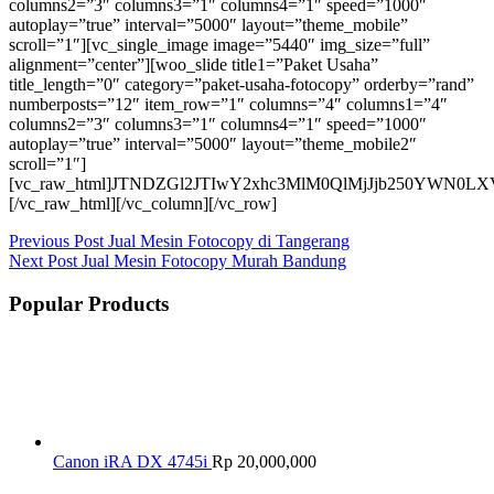
columns2=”3″ columns3=”1″ columns4=”1″ speed=”1000″
autoplay=”true” interval=”5000″ layout=”theme_mobile”
scroll=”1″][vc_single_image image=”5440″ img_size=”full”
alignment=”center”][woo_slide title1=”Paket Usaha”
title_length=”0″ category=”paket-usaha-fotocopy” orderby=”rand”
numberposts=”12″ item_row=”1″ columns=”4″ columns1=”4″
columns2=”3″ columns3=”1″ columns4=”1″ speed=”1000″
autoplay=”true” interval=”5000″ layout=”theme_mobile2″
scroll=”1″]
[vc_raw_html]JTNDZGl2JTIwY2xhc3MlM0QlMjJjb250Y
[/vc_raw_html][/vc_column][/vc_row]
Previous
Post
Jual Mesin Fotocopy di Tangerang
Next
Post
Jual Mesin Fotocopy Murah Bandung
Popular Products
Canon iRA DX 4745i
Rp
20,000,000