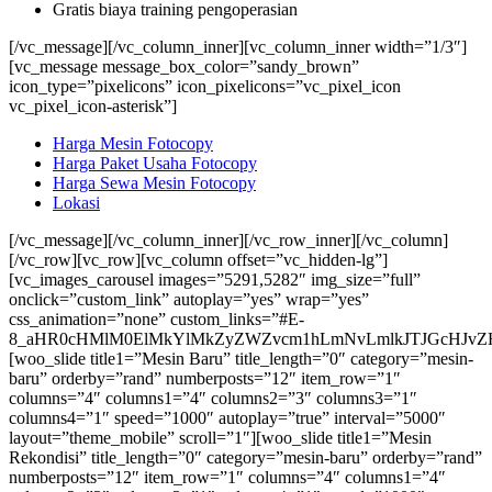
Gratis biaya training pengoperasian
[/vc_message][/vc_column_inner][vc_column_inner width=”1/3″]
[vc_message message_box_color=”sandy_brown”
icon_type=”pixelicons” icon_pixelicons=”vc_pixel_icon
vc_pixel_icon-asterisk”]
Harga Mesin Fotocopy
Harga Paket Usaha Fotocopy
Harga Sewa Mesin Fotocopy
Lokasi
[/vc_message][/vc_column_inner][/vc_row_inner][/vc_column]
[/vc_row][vc_row][vc_column offset=”vc_hidden-lg”]
[vc_images_carousel images=”5291,5282″ img_size=”full”
onclick=”custom_link” autoplay=”yes” wrap=”yes”
css_animation=”none” custom_links=”#E-
8_aHR0cHMlM0ElMkYlMkZyZWZvcm1hLmNvLmlkJTJGcHJvZH
[woo_slide title1=”Mesin Baru” title_length=”0″ category=”mesin-
baru” orderby=”rand” numberposts=”12″ item_row=”1″
columns=”4″ columns1=”4″ columns2=”3″ columns3=”1″
columns4=”1″ speed=”1000″ autoplay=”true” interval=”5000″
layout=”theme_mobile” scroll=”1″][woo_slide title1=”Mesin
Rekondisi” title_length=”0″ category=”mesin-baru” orderby=”rand”
numberposts=”12″ item_row=”1″ columns=”4″ columns1=”4″