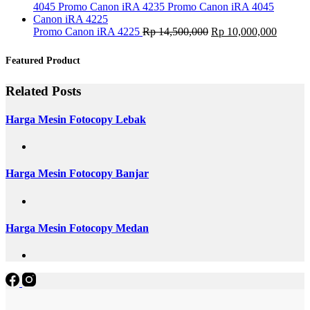
Original
Current
Promo Canon iRA 4225
Rp
14,500,000
Rp
10,000,000
price
price
was:
is:
Featured Product
Rp 14,500,000.
Rp 10,
Related Posts
Harga Mesin Fotocopy Lebak
Harga Mesin Fotocopy Banjar
Harga Mesin Fotocopy Medan