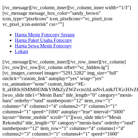
[/vc_message][/vc_column_inner][vc_column_inner width=”1/3″]
[vc_message message_box_color=”sandy_brown”
icon_type=”pixelicons” icon_pixelicons=”vc_pixel_icon
vc_pixel_icon-asterisk” css=””]
Harga Mesin Fotocopy Serang
Harga Paket Usaha Fotocopy
Harga Sewa Mesin Fotocopy
Lokasi
[/vc_message][/vc_column_inner][/vc_row_inner][/vc_column]
[/vc_row][vc_row][vc_column offset=”vc_hidden-lg”]
[vc_images_carousel images=”5291,5282″ img_size=”full”
onclick=”custom_link” autoplay=”yes” wrap=”yes”
css_animation=”none” custom_links=”#E-
8_aHR0cHMlM0ElMkYlMkZyZWZvcm1hLmNvLmlkJTJGcHJvZH
[woo_slide title1=”Mesin Baru” title_length=”0″ category=”mesin-
baru” orderby=”rand” numberposts=”12″ item_row=”1″
columns=”4″ columns1=”4″ columns2=”3″ columns3=”1″
columns4=”1″ speed=”1000″ autoplay=”true” interval=”5000″
layout=”theme_mobile” scroll=”1″][woo_slide title1=”Mesin
Rekondisi” title_length=”0″ category=”mesin-baru” orderby=”rand”
numberposts=”12″ item_row=”1″ columns=”4″ columns1=”4″
columns2=”3″ columns3=”1″ columns4=”1″ speed=”1000″