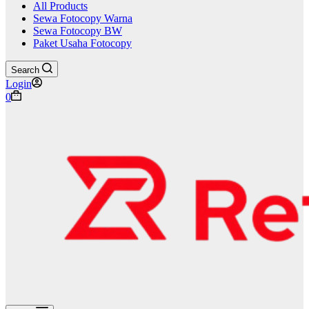
All Products
Sewa Fotocopy Warna
Sewa Fotocopy BW
Paket Usaha Fotocopy
Search
Login
Shopping
0
cart