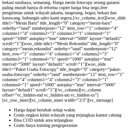
bekasi surabaya, semarang. Harga mesin fotocopy serang garansi
paling murah hanya di reforma copier harga bisa nego,free
pengiriman untuk wilayah jakarta, tangerang, bogor, bekasi dan
karawang. hubungin sales kami segera.
[/vc_column_text][woo_slide
title1=”Mesin Baru” title_length=”0″ category=”mesin-baru”
orderby=”rand” numberposts=”12″ item_row=”1″ columns=”4″
columns1=”4″ columns2=”3″ columns3=”1″ columns4=”1″
speed=”1000″ autoplay=”true” interval=”5000″ layout=”default1″
scroll=”1″][woo_slide title1=”Mesin Rekondisi” title_length=”0″
category=”mesin-rekondisi” orderby=”rand” numberposts=”12″
item_row=”1″ columns=”4″ columns1=”4″ columns2=”3″
columns3=”1″ columns4=”1″ speed=”1000″ autoplay=”true”
interval=”5000″ layout=”default1″ scroll=”1″][woo_slide
title1=”Paket Usaha Fotocopy” title_length=”0″ category=”paket-
usaha-fotocopy” orderby=”rand” numberposts=”12″ item_row=”1″
columns=”4″ columns1=”4″ columns2=”3″ columns3=”1″
columns4=”1″ speed=”1000″ autoplay=”true” interval=”5000″
layout=”default1″ scroll=”1″][/vc_column][vc_column
offset=”vc_hidden-md vc_hidden-sm vc_hidden-xs”]
[vc_row_inner][vc_column_inner width=”2/3″][vc_message]
Harga dapat berubah setiap waktu
Gratis ongkos kirim wilayah yang terjangkau kantor cabang
Bisa COD untuk area terjangkau
Gratis biaya training pengoperasian