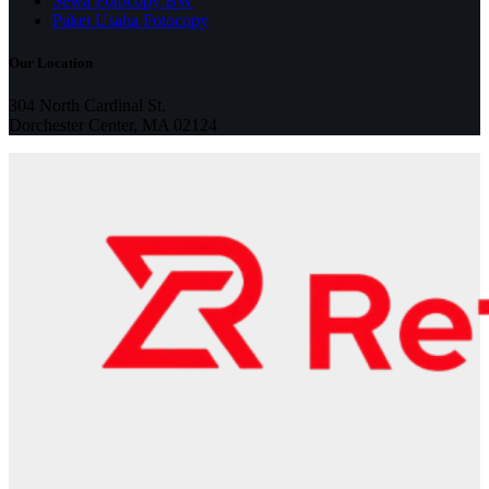
Sewa Fotocopy BW
Paket Usaha Fotocopy
Our Location
304 North Cardinal St.
Dorchester Center, MA 02124