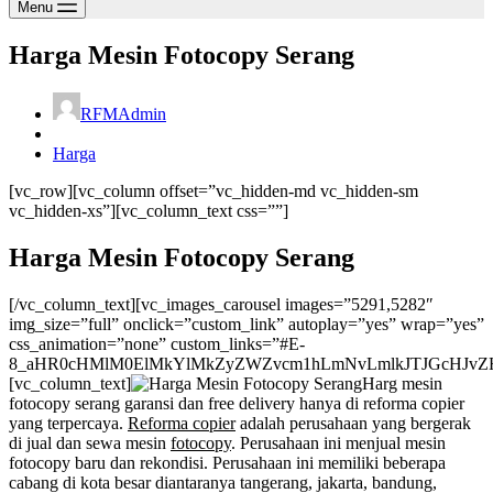
Menu
Harga Mesin Fotocopy Serang
RFMAdmin
Harga
[vc_row][vc_column offset=”vc_hidden-md vc_hidden-sm
vc_hidden-xs”][vc_column_text css=””]
Harga Mesin Fotocopy Serang
[/vc_column_text][vc_images_carousel images=”5291,5282″
img_size=”full” onclick=”custom_link” autoplay=”yes” wrap=”yes”
css_animation=”none” custom_links=”#E-
8_aHR0cHMlM0ElMkYlMkZyZWZvcm1hLmNvLmlkJTJGcHJvZH
[vc_column_text]
Harg mesin
fotocopy serang garansi dan free delivery hanya di reforma copier
yang terpercaya.
Reforma copier
adalah perusahaan yang bergerak
di jual dan sewa mesin
fotocopy
. Perusahaan ini menjual mesin
fotocopy baru dan rekondisi. Perusahaan ini memiliki beberapa
cabang di kota besar diantaranya tangerang, jakarta, bandung,