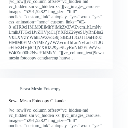
[vc_row][vc_column offset=”vc_hidden-md
vc_hidden-sm vc_hidden-xs”][vc_images_carousel
images=”5291,5282″ img_size=”full”
onclick=”custom_link” autoplay=”yes” wrap=”yes”
css_animation=”none” custom_links=”#E-
8_aHR0cHMlM0ElMkYlMkZyZWZvcm1hLmNv
LmlkJTJGcHJvZHVjdC1jYXRlZ29yeSUyRnBha2
V0LXVzYWhhLWZvdG9jb3B5JTJGJTJDaHR0c
HMlM0ElMkYlMkZyZWZvcm1hLmNvLmlkJTJG
cHJvZHVjdC1jYXRlZ29yeSUyRnNld2EtbWVza
W4tZm90b2NvcHklMkY=”][vc_column_text]Sewa
mesin fotocopy cengkareng hanya…
Sewa Mesin Fotocopy
Sewa Mesin Fotocopy Cikande
[vc_row][vc_column offset=”vc_hidden-md
vc_hidden-sm vc_hidden-xs”][vc_images_carousel
images=”5291,5282″ img_size=”full”
onclick=”custom_link” autoplay=”yes” wrap=”yes”