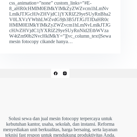
css_animation=”none” custom_links=”#E-
8_aHR0cHMlM0ElMkYlMkZyZWZvcm1hLmNv
LmlkJTJGcHJvZHVjdC1jYXRlZ29yeSUyRnBha2
V0LXVzYWhhLWZvdG9jb3B5JTJGJTJDaHR0c
HMlM0ElMkYlMkZyZWZvcm1hLmNvLmlkJTJG
cHJvZHVjdC1jYXRlZ29yeSUyRnNld2EtbWVza
W4tZm90b2NvcHklMkY=”][vc_column_text]Sewa
mesin fotocopy cikande hanya…
Solusi sewa dan jual mesin fotocopy terpercaya untuk
kebutuhan kantor, usaha, sekolah, dan instansi. Reforma
menyediakan unit berkualitas, harga bersaing, serta layanan
teknisi fast respon untuk mendukung produktivitas Anda.