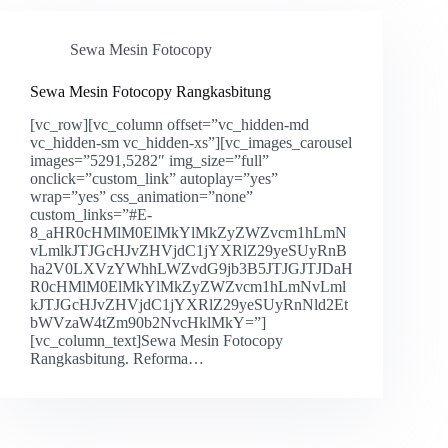
Sewa Mesin Fotocopy
Sewa Mesin Fotocopy Rangkasbitung
[vc_row][vc_column offset=”vc_hidden-md
vc_hidden-sm vc_hidden-xs”][vc_images_carousel
images=”5291,5282″ img_size=”full”
onclick=”custom_link” autoplay=”yes”
wrap=”yes” css_animation=”none”
custom_links=”#E-
8_aHR0cHMlM0ElMkYlMkZyZWZvcm1hLmN
vLmlkJTJGcHJvZHVjdC1jYXRlZ29yeSUyRnB
ha2V0LXVzYWhhLWZvdG9jb3B5JTJGJTJDaH
R0cHMlM0ElMkYlMkZyZWZvcm1hLmNvLml
kJTJGcHJvZHVjdC1jYXRlZ29yeSUyRnNld2Et
bWVzaW4tZm90b2NvcHklMkY=”]
[vc_column_text]Sewa Mesin Fotocopy
Rangkasbitung. Reforma…