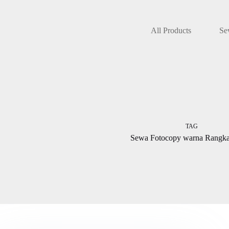
Skip
to
content
All Products
Se
TAG
Sewa Fotocopy warna Rangka