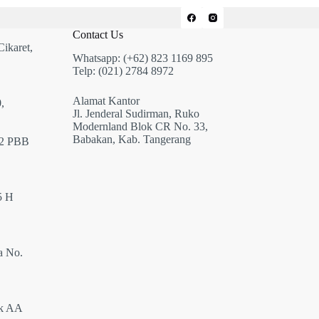
Contact Us
Cikaret,
Whatsapp: (+62) 823 1169 895
Telp: (021) 2784 8972
Alamat Kantor
,
Jl. Jenderal Sudirman, Ruko
Modernland Blok CR No. 33,
Babakan, Kab. Tangerang
12 PBB
5 H
a No.
ok AA