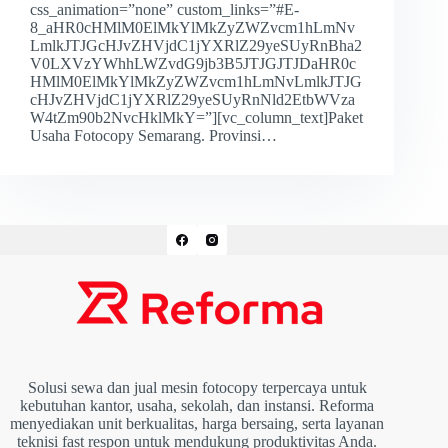
css_animation=”none” custom_links=”#E-
8_aHR0cHMlM0ElMkYlMkZyZWZvcm1hLmNv
LmlkJTJGcHJvZHVjdC1jYXRlZ29yeSUyRnBha2
V0LXVzYWhhLWZvdG9jb3B5JTJGJTJDaHR0c
HMlM0ElMkYlMkZyZWZvcm1hLmNvLmlkJTJG
cHJvZHVjdC1jYXRlZ29yeSUyRnNld2EtbWVza
W4tZm90b2NvcHklMkY=”][vc_column_text]Paket
Usaha Fotocopy Semarang. Provinsi…
Solusi sewa dan jual mesin fotocopy terpercaya untuk
kebutuhan kantor, usaha, sekolah, dan instansi. Reforma
menyediakan unit berkualitas, harga bersaing, serta layanan
teknisi fast respon untuk mendukung produktivitas Anda.