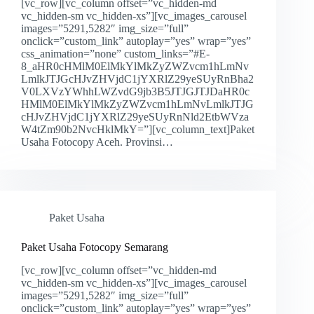
[vc_row][vc_column offset=”vc_hidden-md
vc_hidden-sm vc_hidden-xs”][vc_images_carousel
images=”5291,5282″ img_size=”full”
onclick=”custom_link” autoplay=”yes” wrap=”yes”
css_animation=”none” custom_links=”#E-
8_aHR0cHMlM0ElMkYlMkZyZWZvcm1hLmNv
LmlkJTJGcHJvZHVjdC1jYXRlZ29yeSUyRnBha2
V0LXVzYWhhLWZvdG9jb3B5JTJGJTJDaHR0c
HMlM0ElMkYlMkZyZWZvcm1hLmNvLmlkJTJG
cHJvZHVjdC1jYXRlZ29yeSUyRnNld2EtbWVza
W4tZm90b2NvcHklMkY=”][vc_column_text]Paket
Usaha Fotocopy Aceh. Provinsi…
Paket Usaha
Paket Usaha Fotocopy Semarang
[vc_row][vc_column offset=”vc_hidden-md
vc_hidden-sm vc_hidden-xs”][vc_images_carousel
images=”5291,5282″ img_size=”full”
onclick=”custom_link” autoplay=”yes” wrap=”yes”