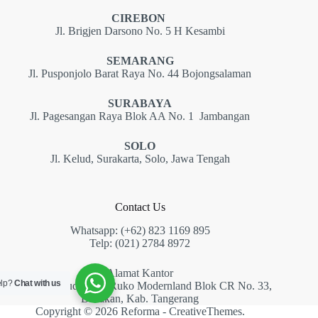
CIREBON
Jl. Brigjen Darsono No. 5 H Kesambi
SEMARANG
Jl. Pusponjolo Barat Raya No. 44 Bojongsalaman
SURABAYA
Jl. Pagesangan Raya Blok AA No. 1 Jambangan
SOLO
Jl. Kelud, Surakarta, Solo, Jawa Tengah
Contact Us
Whatsapp: (+62) 823 1169 895
Telp: (021) 2784 8972
Alamat Kantor
elp?
Chat with us
Jl. Jenderal Sudirman, Ruko Modernland Blok CR No. 33,
Babakan, Kab. Tangerang
Copyright © 2026 Reforma -
CreativeThemes
.