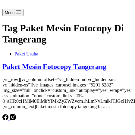
Menu
Tag
Paket Mesin Fotocopy Di
Tangerang
Paket Usaha
Paket Mesin Fotocopy Tangerang
[vc_row][vc_column offset=”vc_hidden-md vc_hidden-sm
vc_hidden-xs”][vc_images_carousel images=”5291,5282″
img_size=”full” onclick=”custom_link” autoplay=”yes” wrap=”yes”
css_animation=”none” custom_links=”#E-
8_aHR0cHMlM0ElMkYlMkZyZWZvcm1hLmNvLmlkJTJGcHJvZH
[vc_column_text]Paket mesin fotocopy tangerang bisa…