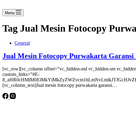
Menu
Tag
Jual Mesin Fotocopy Purwa
General
Jual Mesin Fotocopy Purwakarta Garansi 
[vc_row][vc_column offset=”vc_hidden-md vc_hidden-sm vc_hidden
custom_links=”#E-
8_aHR0cHMlM0ElMkYlMkZyZWZvcm1hLmNvLmlkJTJGcHJvZH
[vc_column_text]Jual mesin fotocopy purwakarta garansi…