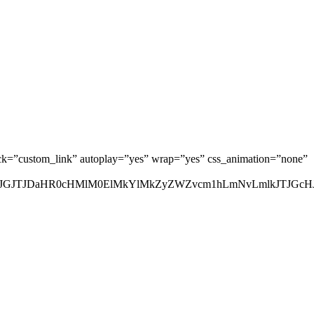
ck=”custom_link” autoplay=”yes” wrap=”yes” css_animation=”none”
GJTJDaHR0cHMlM0ElMkYlMkZyZWZvcm1hLmNvLmlkJTJGcHJv