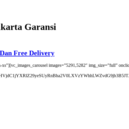
karta Garansi
Dan Free Delivery
-xs”][vc_images_carousel images=”5291,5282″ img_size=”full” oncli
VjdC1jYXRlZ29yeSUyRnBha2V0LXVzYWhhLWZvdG9jb3B5JTJ