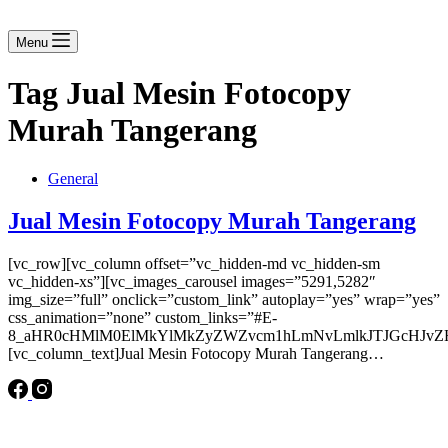
Menu
Tag
Jual Mesin Fotocopy
Murah Tangerang
General
Jual Mesin Fotocopy Murah Tangerang
[vc_row][vc_column offset=”vc_hidden-md vc_hidden-sm
vc_hidden-xs”][vc_images_carousel images=”5291,5282″
img_size=”full” onclick=”custom_link” autoplay=”yes” wrap=”yes”
css_animation=”none” custom_links=”#E-
8_aHR0cHMlM0ElMkYlMkZyZWZvcm1hLmNvLmlkJTJGcHJvZH
[vc_column_text]Jual Mesin Fotocopy Murah Tangerang…