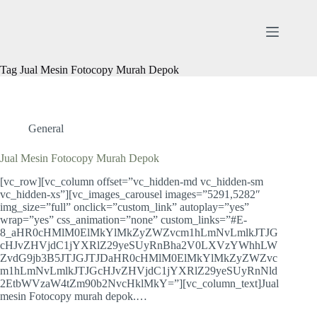
Skip
to
content
Tag
Jual Mesin Fotocopy Murah Depok
General
Jual Mesin Fotocopy Murah Depok
[vc_row][vc_column offset=”vc_hidden-md vc_hidden-sm
vc_hidden-xs”][vc_images_carousel images=”5291,5282″
img_size=”full” onclick=”custom_link” autoplay=”yes”
wrap=”yes” css_animation=”none” custom_links=”#E-
8_aHR0cHMlM0ElMkYlMkZyZWZvcm1hLmNvLmlkJTJG
cHJvZHVjdC1jYXRlZ29yeSUyRnBha2V0LXVzYWhhLW
ZvdG9jb3B5JTJGJTJDaHR0cHMlM0ElMkYlMkZyZWZvc
m1hLmNvLmlkJTJGcHJvZHVjdC1jYXRlZ29yeSUyRnNld
2EtbWVzaW4tZm90b2NvcHklMkY=”][vc_column_text]Jual
mesin Fotocopy murah depok.…