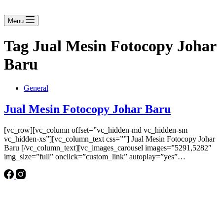
Menu
Tag
Jual Mesin Fotocopy Johar
Baru
General
Jual Mesin Fotocopy Johar Baru
[vc_row][vc_column offset=”vc_hidden-md vc_hidden-sm
vc_hidden-xs”][vc_column_text css=””] Jual Mesin Fotocopy Johar
Baru [/vc_column_text][vc_images_carousel images=”5291,5282″
img_size=”full” onclick=”custom_link” autoplay=”yes”…