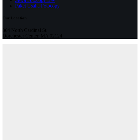
Sewa Fotocopy BW
Paket Usaha Fotocopy
Our Location
304 North Cardinal St.
Dorchester Center, MA 02124