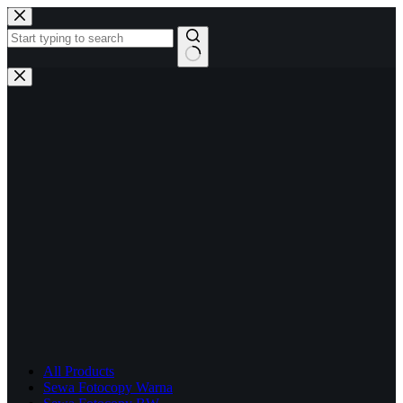
Skip
to
content
No
results
All Products
Sewa Fotocopy Warna