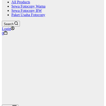
All Products
Sewa Fotocopy Warna
Sewa Fotocopy BW
Paket Usaha Fotocopy
Search
Login
Shopping
0
cart