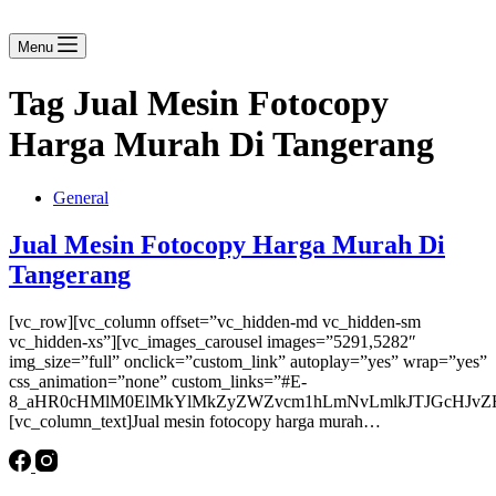
Menu
Tag
Jual Mesin Fotocopy
Harga Murah Di Tangerang
General
Jual Mesin Fotocopy Harga Murah Di
Tangerang
[vc_row][vc_column offset=”vc_hidden-md vc_hidden-sm
vc_hidden-xs”][vc_images_carousel images=”5291,5282″
img_size=”full” onclick=”custom_link” autoplay=”yes” wrap=”yes”
css_animation=”none” custom_links=”#E-
8_aHR0cHMlM0ElMkYlMkZyZWZvcm1hLmNvLmlkJTJGcHJvZH
[vc_column_text]Jual mesin fotocopy harga murah…