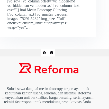
[vc_row][vc_column offset=”vc_hidden-md
vc_hidden-sm vc_hidden-xs”][vc_column_text
css=””] Jual Mesin Fotocopy Cilincing
[/vc_column_text][vc_images_carousel
images=”5291,5282″ img_size=”full”
onclick=”custom_link” autoplay=”yes”
wrap=”yes”…
Solusi sewa dan jual mesin fotocopy terpercaya untuk
kebutuhan kantor, usaha, sekolah, dan instansi. Reforma
menyediakan unit berkualitas, harga bersaing, serta layanan
teknisi fast respon untuk mendukung produktivitas Anda.