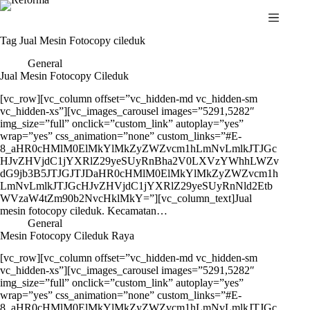
Skip
to
content
Tag
Jual Mesin Fotocopy cileduk
General
Jual Mesin Fotocopy Cileduk
[vc_row][vc_column offset=”vc_hidden-md vc_hidden-sm
vc_hidden-xs”][vc_images_carousel images=”5291,5282″
img_size=”full” onclick=”custom_link” autoplay=”yes”
wrap=”yes” css_animation=”none” custom_links=”#E-
8_aHR0cHMlM0ElMkYlMkZyZWZvcm1hLmNvLmlkJTJGc
HJvZHVjdC1jYXRlZ29yeSUyRnBha2V0LXVzYWhhLWZv
dG9jb3B5JTJGJTJDaHR0cHMlM0ElMkYlMkZyZWZvcm1h
LmNvLmlkJTJGcHJvZHVjdC1jYXRlZ29yeSUyRnNld2Etb
WVzaW4tZm90b2NvcHklMkY=”][vc_column_text]Jual
mesin fotocopy cileduk. Kecamatan…
General
Mesin Fotocopy Cileduk Raya
[vc_row][vc_column offset=”vc_hidden-md vc_hidden-sm
vc_hidden-xs”][vc_images_carousel images=”5291,5282″
img_size=”full” onclick=”custom_link” autoplay=”yes”
wrap=”yes” css_animation=”none” custom_links=”#E-
8_aHR0cHMlM0ElMkYlMkZyZWZvcm1hLmNvLmlkJTJGc