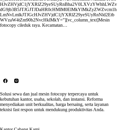
HJvZHVjdC1jYXRlZ29yeSUyRnBha2V0LXVzYWhhLWZv
dG9jb3B5JTJGJTJDaHR0cHMlM0ElMkYlMkZyZWZvcm1h
LmNvLmlkJTJGcHJvZHVjdC1jYXRlZ29yeSUyRnNld2Etb
WVzaW4tZm90b2NvcHklMkY=”][vc_column_text]Mesin
fotocopy cileduk raya. Kecamatan…
Solusi sewa dan jual mesin fotocopy terpercaya untuk
kebutuhan kantor, usaha, sekolah, dan instansi. Reforma
menyediakan unit berkualitas, harga bersaing, serta layanan
teknisi fast respon untuk mendukung produktivitas Anda.
Kantor Cabang Kami