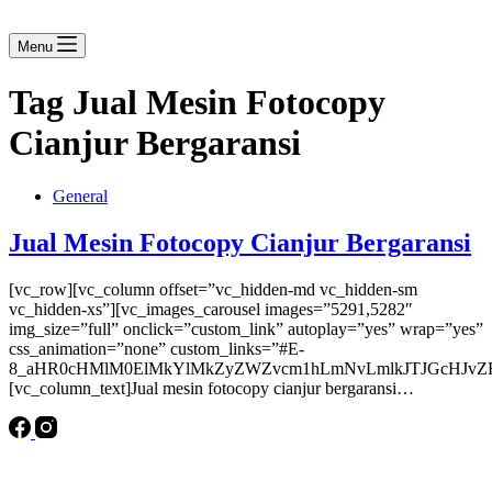
Menu
Tag
Jual Mesin Fotocopy
Cianjur Bergaransi
General
Jual Mesin Fotocopy Cianjur Bergaransi
[vc_row][vc_column offset=”vc_hidden-md vc_hidden-sm
vc_hidden-xs”][vc_images_carousel images=”5291,5282″
img_size=”full” onclick=”custom_link” autoplay=”yes” wrap=”yes”
css_animation=”none” custom_links=”#E-
8_aHR0cHMlM0ElMkYlMkZyZWZvcm1hLmNvLmlkJTJGcHJvZH
[vc_column_text]Jual mesin fotocopy cianjur bergaransi…