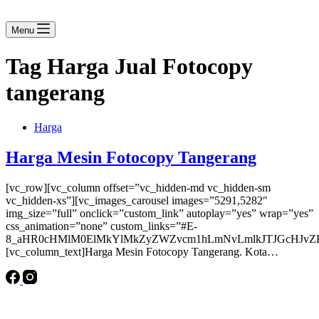
Menu
Tag
Harga Jual Fotocopy
tangerang
Harga
Harga Mesin Fotocopy Tangerang
[vc_row][vc_column offset=”vc_hidden-md vc_hidden-sm
vc_hidden-xs”][vc_images_carousel images=”5291,5282″
img_size=”full” onclick=”custom_link” autoplay=”yes” wrap=”yes”
css_animation=”none” custom_links=”#E-
8_aHR0cHMlM0ElMkYlMkZyZWZvcm1hLmNvLmlkJTJGcHJvZH
[vc_column_text]Harga Mesin Fotocopy Tangerang. Kota…