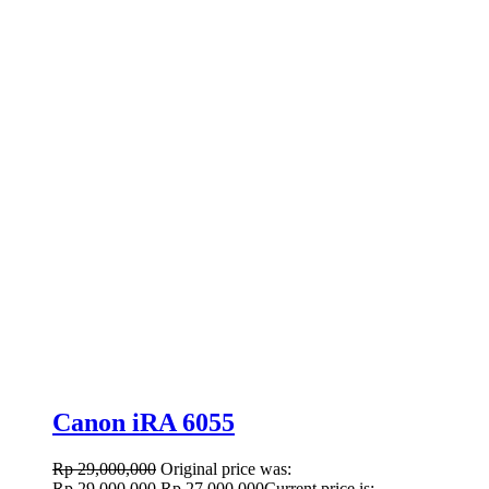
Canon iRA 6055
Rp
29,000,000
Original price was:
Rp 29,000,000.
Rp
27,000,000
Current price is: