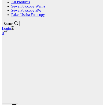
All Products
Sewa Fotocopy Warna
Sewa Fotocopy BW
Paket Usaha Fotocopy
Search
Login
Shopping
0
cart