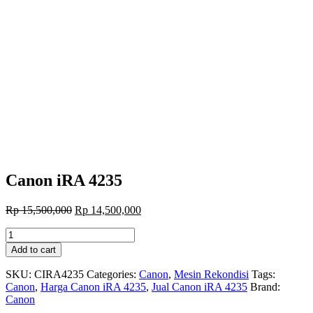
Canon iRA 4235
Original
Current
Rp
15,500,000
Rp
14,500,000
price
price
Canon
was:
is:
iRA
Rp 15,500,000.
Rp 14,500,000.
Add to cart
4235
quantity
SKU:
CIRA4235
Categories:
Canon
,
Mesin Rekondisi
Tags:
Canon
,
Harga Canon iRA 4235
,
Jual Canon iRA 4235
Brand:
Canon