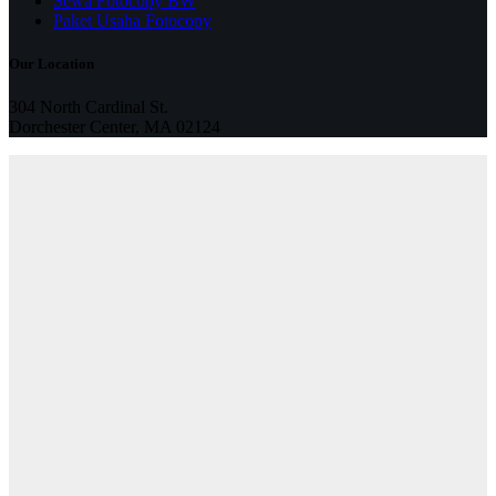
Sewa Fotocopy BW
Paket Usaha Fotocopy
Our Location
304 North Cardinal St.
Dorchester Center, MA 02124