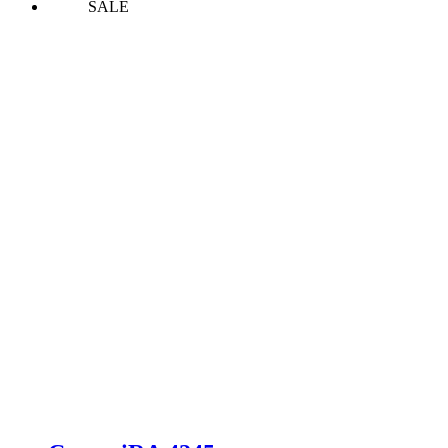
SALE
Rp 16,500,000.
Rp 15,000,000.