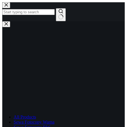
Skip
to
content
No
results
All Products
Sewa Fotocopy Warna