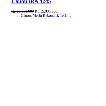
Canon iRA 4245
Original
Current
Rp
16,500,000
Rp
15,000,000
price
price
Canon
,
Mesin Rekondisi
,
Terlaris
was:
is:
Rp 16,500,000.
Rp 15,000,000.