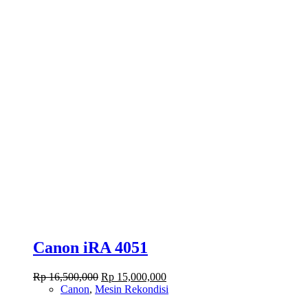
Canon iRA 4051
Original
Current
Rp
16,500,000
Rp
15,000,000
price
price
Canon
,
Mesin Rekondisi
was:
is: