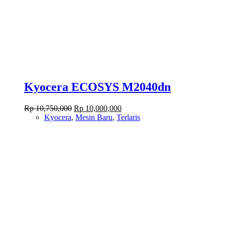
Kyocera ECOSYS M2040dn
Original
Current
Rp
10,750,000
Rp
10,000,000
price
price
Kyocera
,
Mesin Baru
,
Terlaris
was:
is:
Rp 10,750,000.
Rp 10,000,000.