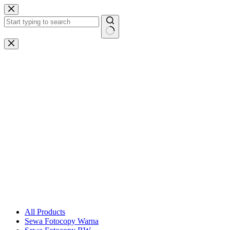
Skip
to
content
No
results
All Products
Sewa Fotocopy Warna