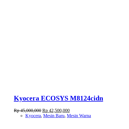
Kyocera ECOSYS M8124cidn
Original
Current
Rp
45,000,000
Rp
42,500,000
price
price
Kyocera
,
Mesin Baru
,
Mesin Warna
was:
is:
Rp 45,000,000.
Rp 42,500,000.