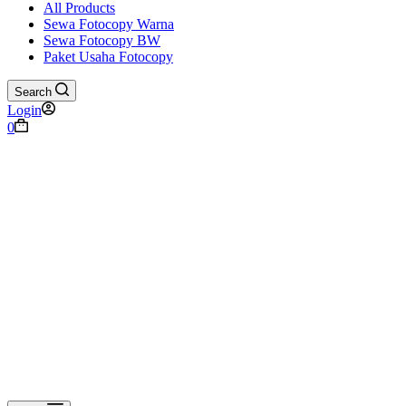
All Products
Sewa Fotocopy Warna
Sewa Fotocopy BW
Paket Usaha Fotocopy
Search
Login
Shopping
0
cart