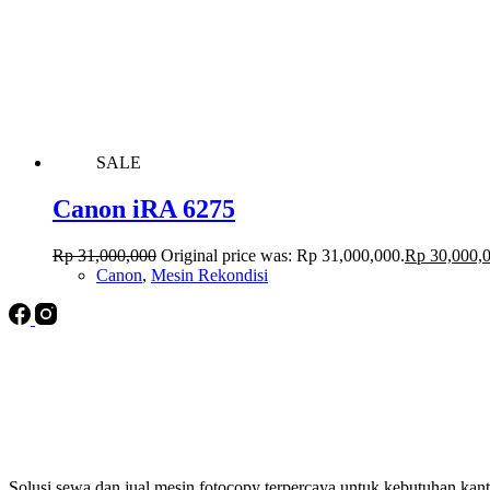
SALE
Canon iRA 6275
Rp
31,000,000
Original price was: Rp 31,000,000.
Rp
30,000,
Canon
,
Mesin Rekondisi
Solusi sewa dan jual mesin fotocopy terpercaya untuk kebutuhan kanto