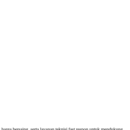
 harga bersaing, serta layanan teknisi fast respon untuk mendukung