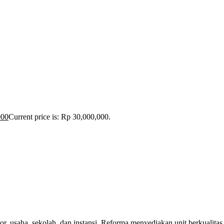
000
Current price is: Rp 30,000,000.
r, usaha, sekolah, dan instansi. Reforma menyediakan unit berkualitas,