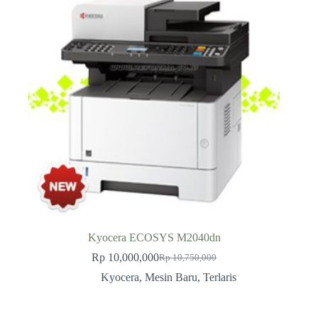
Kyocera ECOSYS M2040dn
Rp
10,000,000
Rp
10,750,000
Original
Current
price
price
Kyocera
,
Mesin Baru
,
Terlaris
was:
is:
Rp 10,750,000.
Rp 10,000,000.