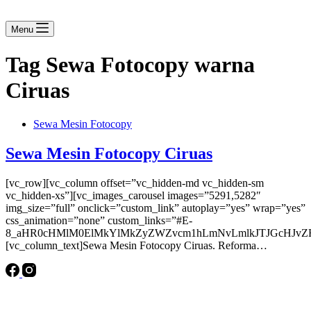
Menu
Tag
Sewa Fotocopy warna
Ciruas
Sewa Mesin Fotocopy
Sewa Mesin Fotocopy Ciruas
[vc_row][vc_column offset=”vc_hidden-md vc_hidden-sm
vc_hidden-xs”][vc_images_carousel images=”5291,5282″
img_size=”full” onclick=”custom_link” autoplay=”yes” wrap=”yes”
css_animation=”none” custom_links=”#E-
8_aHR0cHMlM0ElMkYlMkZyZWZvcm1hLmNvLmlkJTJGcHJvZH
[vc_column_text]Sewa Mesin Fotocopy Ciruas. Reforma…