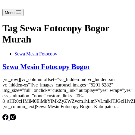
Menu
Tag
Sewa Fotocopy Bogor
Murah
Sewa Mesin Fotocopy
Sewa Mesin Fotocopy Bogor
[vc_row][vc_column offset=”vc_hidden-md vc_hidden-sm
vc_hidden-xs”][vc_images_carousel images=”5291,5282″
img_size=”full” onclick=”custom_link” autoplay=”yes” wrap=”yes”
css_animation=”none” custom_links=”#E-
8_aHR0cHMlM0ElMkYlMkZyZWZvcm1hLmNvLmlkJTJGcHJvZH
[vc_column_text]Sewa Mesin Fotocopy Bogor. Kabupaten…