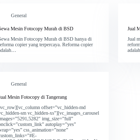
General
Sewa Mesin Fotocopy Murah di BSD
Jual 
Sewa Mesin Fotocopy Murah di BSD hanya di
Jual 
reforma copier yang terpercaya. Reforma copier
reform
adalah…
adal
General
Jual Mesin Fotocopy di Tangerang
[vc_row][vc_column offset=”vc_hidden-md
vc_hidden-sm vc_hidden-xs”][vc_images_carousel
images=”5291,5282″ img_size=”full”
onclick=”custom_link” autoplay=”yes”
wrap=”yes” css_animation=”none”
custom_links=”#E-