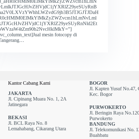
8_aHR0cHMlM0ElMkYlMkZyZWZvcm1hLmN
vLmlkJTJGcHJvZHVjdC1jYXRlZ29yeSUyRnB
ha2V0LXVzYWhhLWZvdG9jb3B5JTJGJTJDaH
R0cHMlM0ElMkYlMkZyZWZvcm1hLmNvLml
kJTJGcHJvZHVjdC1jYXRlZ29yeSUyRnNld2Et
bWVzaW4tZm90b2NvcHklMkY=”]
[vc_column_text]Jual mesin fotocopy di
Tangerang…
Kantor Cabang Kami
BOGOR
Jl. Kapten Yusuf No.47, 
JAKARTA
Kec. Bogor
Jl. Cipinang Muara No. 1, 2A
Jatinegara
PURWOKERTO
Jl. Beringin Raya No.120
BEKASI
Purwokerto
Jl. BCL Raya No. 8
BANDUNG
Lemahabang, Cikarang Utara
Jl. Telekomunikasi No. 
Buahbatu