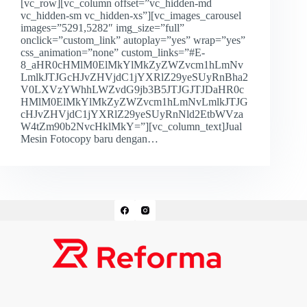
[vc_row][vc_column offset=”vc_hidden-md
vc_hidden-sm vc_hidden-xs”][vc_images_carousel
images=”5291,5282″ img_size=”full”
onclick=”custom_link” autoplay=”yes” wrap=”yes”
css_animation=”none” custom_links=”#E-
8_aHR0cHMlM0ElMkYlMkZyZWZvcm1hLmNv
LmlkJTJGcHJvZHVjdC1jYXRlZ29yeSUyRnBha2
V0LXVzYWhhLWZvdG9jb3B5JTJGJTJDaHR0c
HMlM0ElMkYlMkZyZWZvcm1hLmNvLmlkJTJG
cHJvZHVjdC1jYXRlZ29yeSUyRnNld2EtbWVza
W4tZm90b2NvcHklMkY=”][vc_column_text]Jual
Mesin Fotocopy baru dengan…