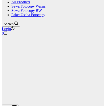
All Products
Sewa Fotocopy Warna
Sewa Fotocopy BW
Paket Usaha Fotocopy
Search
Login
Shopping
0
cart