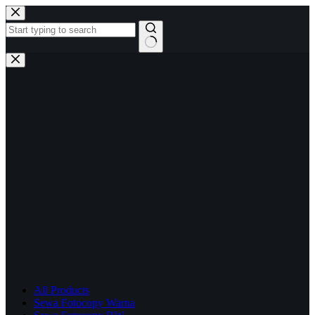
Skip
to
content
No
results
All Products
Sewa Fotocopy Warna