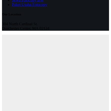
Sewa Fotocopy BW
Paket Usaha Fotocopy
Our Location
304 North Cardinal St.
Dorchester Center, MA 02124